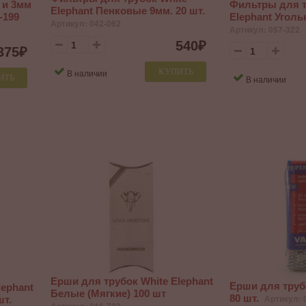
 и 3мм
Фильтры для т
Elephant Пенковые 9мм. 20 шт.
-199
Elephant Уголь
Артикул: 042-062
Артикул: 057-322
540
₽
375
₽
КУПИТЬ
В наличии
ИТЬ
В наличии
Ерши для трубок White Elephant
Ерши для труб
lephant
Белые (Мягкие) 100 шт
80 шт.
Артикул: 
шт.