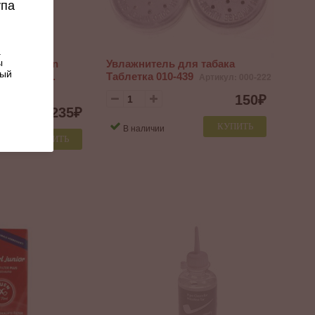
упа
.
ы
ок Peterson
Увлажнитель для табака
ный
гкие 50 шт.
Таблетка 010-439
Артикул: 000-222
150
₽
235
₽
КУПИТЬ
В наличии
КУПИТЬ