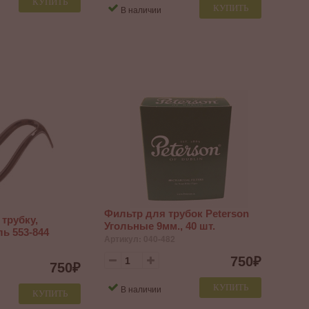
КУПИТЬ
КУПИТЬ
В наличии
Фильтр для трубок Peterson
 трубку,
Угольные 9мм., 40 шт.
ь 553-844
Артикул: 040-482
750
₽
750
₽
КУПИТЬ
В наличии
КУПИТЬ