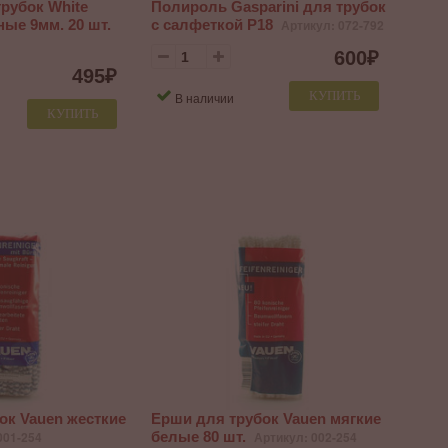
рубок White
Полироль Gasparini для трубок
ные 9мм. 20 шт.
с салфеткой P18
Артикул: 072-792
600
₽
495
₽
КУПИТЬ
В наличии
КУПИТЬ
ок Vauen жесткие
Ерши для трубок Vauen мягкие
001-254
белые 80 шт.
Артикул: 002-254