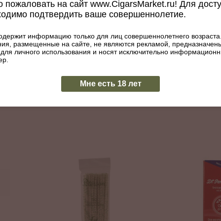
 пожаловать на сайт www.CigarsMarket.ru! Для дост
ходимо подтвердить ваше совершеннолетие.
одержит информацию только для лиц совершеннолетнего возраста
мм
Охладитель для трубки Z65
ия, размещенные на сайте, не являются рекламой, предназначен
Ерши для труб
 для личного использования и носят исключительно информацион
Артикул: 004-533
конические, мя
ер.
Артикул: 000-582
105
₽
75
₽
Мне есть 18 лет
ИТЬ
КУПИТЬ
В наличии
В наличии