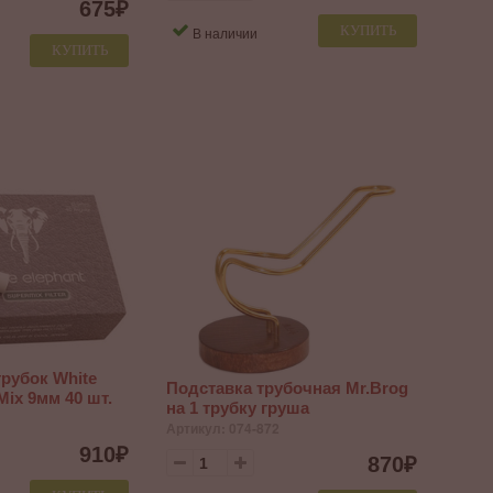
675
₽
КУПИТЬ
В наличии
КУПИТЬ
рубок White
Подставка трубочная Mr.Brog
Mix 9мм 40 шт.
на 1 трубку груша
Артикул: 074-872
910
₽
870
₽