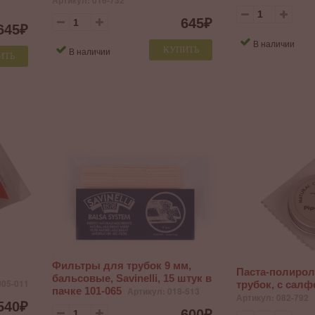
Артикул: 016-732
645
₽
645
₽
В наличии
КУПИТЬ
В наличии
ИТЬ
Фильтры для трубок 9 мм,
Паста-полирол
бальсовые, Savinelli, 15 штук в
005-011
трубок, с салф
пачке 101-065
Артикул: 018-513
Артикул: 082-792
540
₽
600
₽