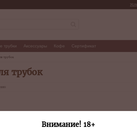
Усл
е трубки
Аксессуары
Кофе
Сертификат
ля трубок
ля трубок
анию
Внимание! 18+