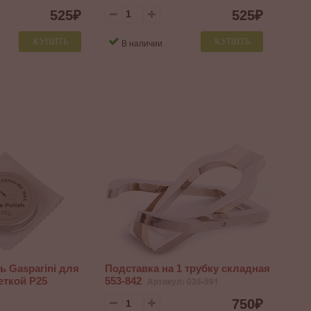
525
₽
525
₽
КУПИТЬ
КУПИТЬ
В наличии
ь Gasparini для
Подставка на 1 трубку складная
еткой P25
553-842
Артикул: 035-591
750
₽