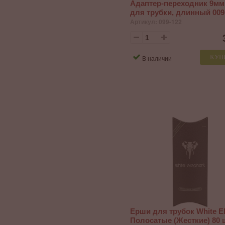
Адаптер-переходник 9мм
Орех
1
для трубки, длинный 009
Палисандр
1
Артикул: 099-122
Пластик
3
Рог Оленя
4
Серебро
2
Сталь
КУП
В наличии
7
Телячья кожа
9
Тефлон
1
Тиковое дерево
3
Хлопок
2
Эбонит
1
Экокожа
11
Ерши для трубок White E
Полосатые (Жесткие) 80 