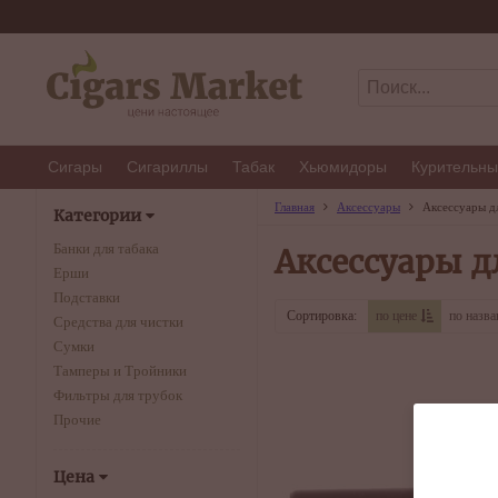
Сигары
Сигариллы
Табак
Хьюмидоры
Курительны
Главная
Аксессуары
Аксессуары д
Категории
Банки для табака
Аксессуары д
Ерши
Подставки
Сортировка:
по цене
по назв
Средства для чистки
Сумки
Тамперы и Тройники
Фильтры для трубок
Прочие
Цена