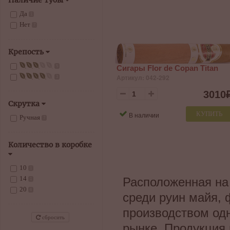
Наличие тубы
Да
1
Нет
7
Крепость
Сигары Flor de Copan Titan
5
Артикул: 042-292
3
3010
Скрутка
КУПИТЬ
В наличии
Ручная
7
Количество в коробке
10
1
14
Расположенная на 
1
20
6
среди руин майя, 
производством одн
сбросить
рынке. Продукция