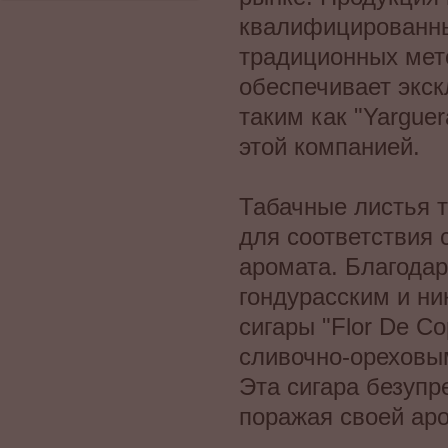
квалифицированны
традиционных мето
обеспечивает экск
таким как "Yargu
этой компанией.
Табачные листья 
для соответствия
аромата. Благодар
гондурасским и н
сигары "Flor De 
сливочно-ореховым
Эта сигара безупр
поражая своей ар