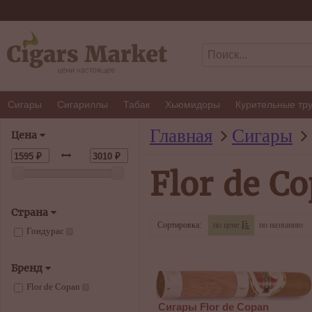
Сигары
Сигариллы
Табак
Хьюмидоры
Курительные тр
Главная
Сигары
Цена
Flor de C
Страна
Сортировка:
по цене
по названию
Гондурас
9
Бренд
Flor de Copan
9
Сигары Flor de Copan