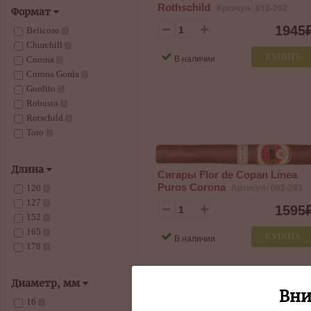
Rothschild
Артикул: 012-292
Формат
1945
Belicoso
1
Churchill
1
КУПИТЬ
В наличии
Corona
1
Corona Gorda
1
Gordito
1
Robusto
1
Rotschild
1
Toro
2
Длина
Сигары Flor de Copan Linea
Puros Corona
Артикул: 082-292
120
1
127
2
1595
152
4
165
1
КУПИТЬ
В наличии
178
1
Диаметр, мм
Вни
16
1