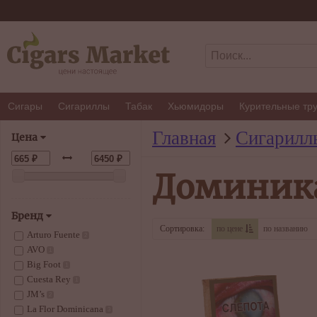
Сигары
Сигариллы
Табак
Хьюмидоры
Курительные тр
Главная
Сигарилл
Цена
Доминика
Бренд
Сортировка:
по цене
по названию
Arturo Fuente
2
AVO
1
Big Foot
1
Cuesta Rey
1
JM’s
2
La Flor Dominicana
3