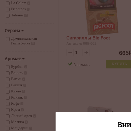
La Galera
2
Principes
1
Tatiana
15
Страна
Сигариллы Big Foot
Доминиканская
Артикул: 065-002
Республика
39
665
Аромат
КУПИТЬ
В наличии
Бурбон
2
Ваниль
7
Виски
2
Вишня
2
Какао
3
Коньяк
2
Кофе
2
Крем
2
Лесной орех
2
Малина
Вни
1
Мандарин
1