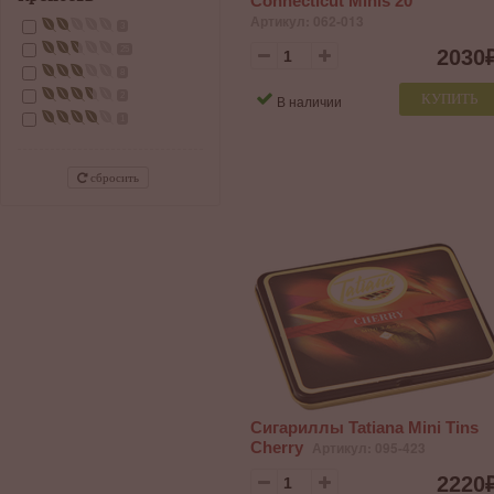
Connecticut Minis 20
Артикул: 062-013
3
25
2030
8
КУПИТЬ
2
В наличии
1
сбросить
Сигариллы Tatiana Mini Tins
Cherry
Артикул: 095-423
2220