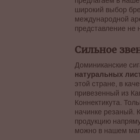
предлагаем в наше
широкий выбор бре
международной ар
представление не 
Сильное зве
Доминиканские си
натуральных лист
этой стране, в кач
привезенный из Ка
Коннектикута. Толь
начинке резаный.
продукцию напряму
можно в нашем маг