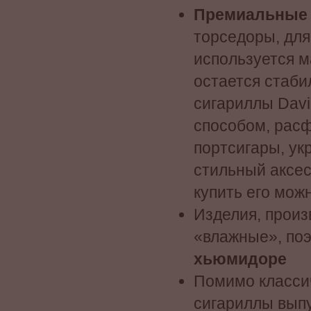
Премиальные
торседоры, дл
используется м
остается стаби
сигариллы Davi
способом, рас
портсигары, у
стильный аксес
купить его мож
Изделия, произ
«влажные», поэ
хьюмидоре
Помимо классич
сигариллы вып