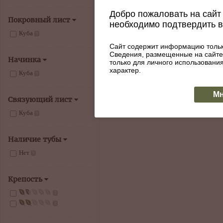
Сигары Rafael Gonzalez
Добро пожаловать на сайт 
Покровный лист
Coronas de Lonsdales
необходимо подтвердить 
Артикул: 060-592
Куба
5
1770
Сайт содержит информацию тольк
Сведения, размещенные на сайте
Начинка
только для личного использован
КУПИТЬ
Нет в наличии
характер.
Куба
5
Мн
Связующий лист
Куба
5
Наличие тубы
Нет
5
Крепость
3
2