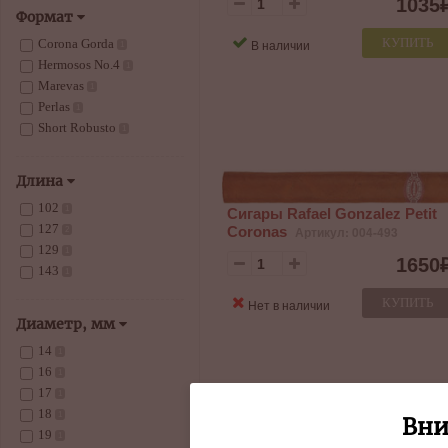
1035
Формат
КУПИТЬ
В наличии
Corona Gorda
1
Hermosos No.4
1
Marevas
1
Perlas
1
Short Robusto
1
Длина
102
1
Сигары Rafael Gonzalez Petit
127
Coronas
Артикул: 004-493
2
129
1
1650
143
1
КУПИТЬ
Нет в наличии
Диаметр, мм
14
1
16
1
17
1
18
1
Вни
19
1