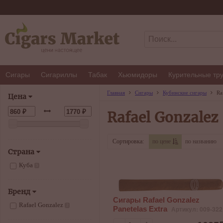
Сигары
Сигариллы
Табак
Хьюмидоры
Курительные тр
Главная
Сигары
Кубинские сигары
Ra
Цена
Rafael Gonzalez
Сортировка:
по цене
по названию
Страна
Куба
5
Бренд
Сигары Rafael Gonzalez
Rafael Gonzalez
2
Panetelas Extra
Артикул: 009-322