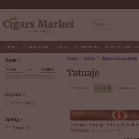
Сигары
Сигариллы
Табак
Хьюмидоры
Курительные тр
Главная
Сигары
Никарагуанские сигары
Цена
Tatuaje
Сортировка:
по цене
по названию
Страна
Никарагуа
26
Бренд
Сигары Tatuaje Tattoo Caballe
Tatuaje
28
Robusto
Артикул: 054-603