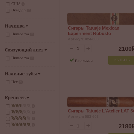
США
1
Эквадор
16
Начинка
Сигары Tatuaje Mexican
Experiment Robusto
Никарагуа
28
Артикул: 024-603
2100
Связующий лист
Никарагуа
28
КУПИТЬ
В наличии
Наличие тубы
Нет
28
Крепость
8
Сигары Tatuaje L'Atelier LAT 5
4
Артикул: 083-603
7
2180
9