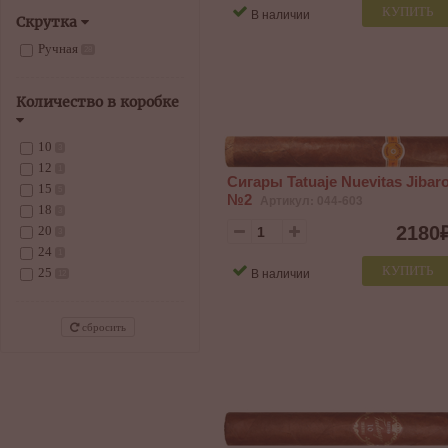
КУПИТЬ
В наличии
Скрутка
Ручная
28
Количество в коробке
10
3
12
1
Сигары Tatuaje Nuevitas Jibar
15
5
№2
Артикул: 044-603
18
3
2180
20
3
24
1
КУПИТЬ
В наличии
25
12
сбросить