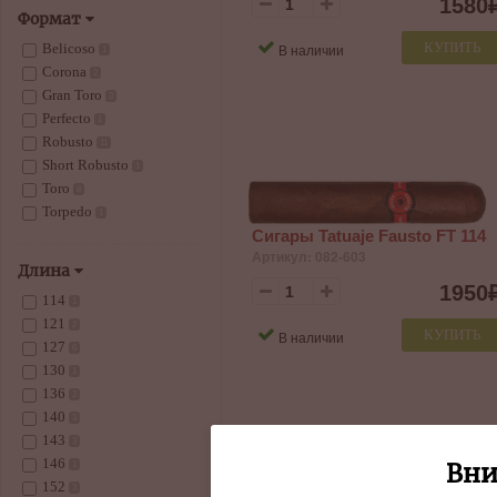
1580
Формат
КУПИТЬ
В наличии
Belicoso
1
Corona
2
Gran Toro
3
Perfecto
1
Robusto
11
Short Robusto
1
Toro
8
Torpedo
1
Сигары Tatuaje Fausto FT 114
Артикул: 082-603
Длина
1950
114
1
121
2
КУПИТЬ
В наличии
127
6
130
1
136
2
140
3
143
3
146
Вни
1
152
3