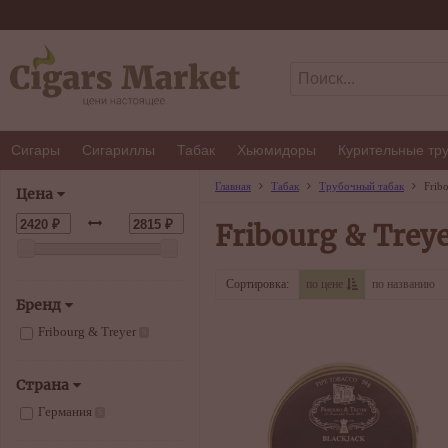
Сигары
Сигариллы
Табак
Хьюмидоры
Курительные тр
Главная
Табак
Трубочный табак
Frib
Цена
Fribourg & Trey
Сортировка:
по цене
по названию
Бренд
Fribourg & Treyer
5
Страна
Германия
5