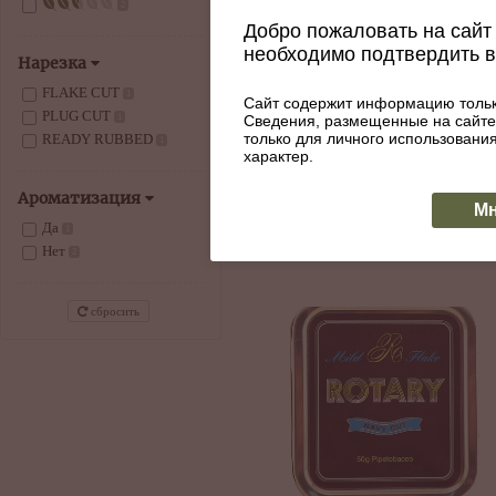
2
Добро пожаловать на сайт 
Трубочный табак Fribourg &
необходимо подтвердить 
Нарезка
Treyer Cut Blended Plug
Артикул: 053-111
FLAKE CUT
1
Сайт содержит информацию тольк
PLUG CUT
Сведения, размещенные на сайте
1
2815
только для личного использован
READY RUBBED
1
характер.
КУПИТЬ
В наличии
Ароматизация
Мн
Да
1
Нет
2
сбросить