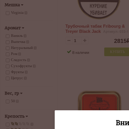
Мешка
Virginia
5
Трубочный табак Fribourg &
Аромат
Treyer Black Jack
Артикул: 033-
Ваниль
1
2815
Выпечка
2
Натуральный
1
КУПИТЬ
В наличии
Ром
1
Сладость
1
Сухофрукты
3
Фрукты
1
Цитрус
1
Вес, гр
50
5
Крепость
Вни
3