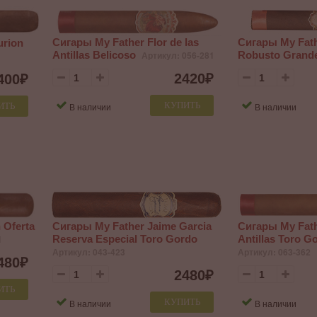
Сигары My Father Flor de las
Сигары My Fat
urion
Antillas Belicoso
Артикул: 056-281
Robusto Grand
2420
₽
400
₽
КУПИТЬ
В наличии
В наличии
ИТЬ
 Oferta
Сигары My Father Jaime Garcia
Сигары My Fathe
1
Reserva Especial Toro Gordo
Antillas Toro G
Артикул: 043-423
Артикул: 063-362
480
₽
2480
₽
ИТЬ
КУПИТЬ
В наличии
В наличии