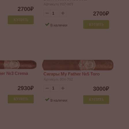
Артикул: 027-903
2700
₽
2700
₽
КУПИТЬ
КУПИТЬ
В наличии
her №3 Crema
Сигары My Father №5 Toro
Артикул: 004-752
2930
₽
3000
₽
КУПИТЬ
КУПИТЬ
В наличии