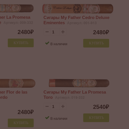
her La Promesa
Сигары My Father Cedro Deluxe
e
Артикул: 009-332
Eminentes
Артикул: 001-913
2480
₽
2480
₽
КУПИТЬ
КУПИТЬ
В наличии
r Flor de las
Сигары My Father La Promesa
ordo
Toro
Артикул: 019-332
2540
₽
2480
₽
КУПИТЬ
В наличии
КУПИТЬ