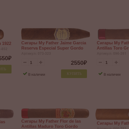
Сигары My Father Jaime Garcia
Сигары My Fathe
u 1922
Reserva Especial Super Gordo
Antillas Toro G
0-852
Артикул: 073-323
Артикул: 096-281
550
₽
2550
₽
ИТЬ
КУПИТЬ
В наличии
В наличии
Сигары My Father Flor de las
las
Сигары My Fat
Antillas Maduro Toro Gordo
Артикул: 000-752