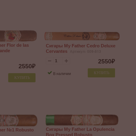
r Flor de las
Сигары My Father Cedro Deluxe
rande
Cervantes
Артикул: 009-813
2550
₽
2550
₽
КУПИТЬ
В наличии
КУПИТЬ
Сигары My Father La Opulencia
her №1 Robusto
Box Pressed Robusto