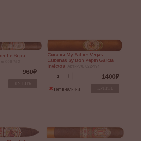
Сигары My Father Vegas
er Le Bijou
Cubanas by Don Pepin Garcia
л: 006-752
Invictos
Артикул: 022-191
960
₽
1400
₽
КУПИТЬ
КУПИТЬ
Нет в наличии