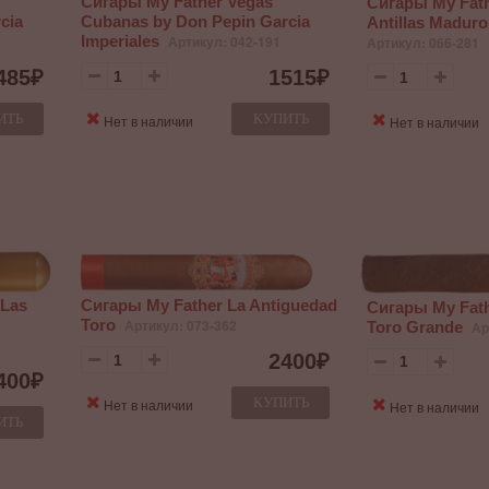
Сигары My Father Vegas
Сигары My Fathe
cia
Cubanas by Don Pepin Garcia
Antillas Madur
Imperiales
Артикул: 042-191
Артикул: 066-281
485
₽
1515
₽
ИТЬ
КУПИТЬ
Нет в наличии
Нет в наличии
 Las
Сигары My Father La Antiguedad
Сигары My Fath
Toro
Артикул: 073-362
Toro Grande
Ар
2400
₽
400
₽
КУПИТЬ
Нет в наличии
Нет в наличии
ИТЬ