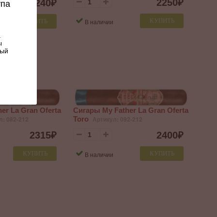
2250
₽
2240
₽
упа
КУПИТЬ
В наличии
КУПИТЬ
.
ы
ный
er La Gran Oferta
Сигары My Father La Gran Oferta
л: 082-212
Toro
Артикул: 092-212
2315
₽
2400
₽
КУПИТЬ
КУПИТЬ
В наличии