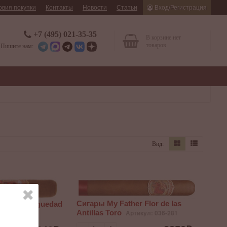
овия покупки
Контакты
Новости
Статьи
Вход/Регистрация
+7 (495) 021-35-35
В корзине нет
товаров
Пишите нам:
Вид:
Сигары My Father Flor de las
er La Antiguedad
Antillas Toro
Артикул: 036-281
л: 042-661