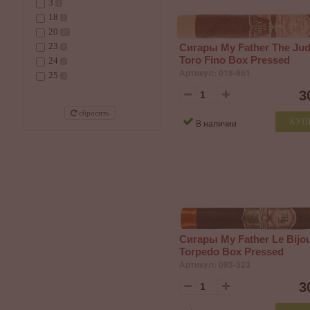
3
1
18
1
20
27
23
Сигары My Father The Ju
8
Toro Fino Box Pressed
24
1
Артикул: 019-961
25
3
3
сбросить
КУП
В наличии
Сигары My Father Le Bijo
Torpedo Box Pressed
Артикул: 093-323
3