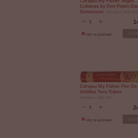
Сигары My Father Vegas
Cubanas by Don Pepin Gar
Generosos
Артикул: 032-191
1
КУП
Нет в наличии
Сигары My Father Flor De
Antillas Toro Tubos
Артикул: 009-133
2
КУП
Нет в наличии