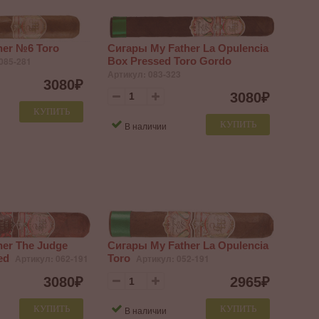
her №6 Toro
Сигары My Father La Opulencia
085-281
Box Pressed Toro Gordo
Артикул: 083-323
3080
₽
3080
₽
КУПИТЬ
КУПИТЬ
В наличии
er The Judge
Сигары My Father La Opulencia
ed
Артикул: 062-191
Toro
Артикул: 052-191
3080
₽
2965
₽
КУПИТЬ
КУПИТЬ
В наличии