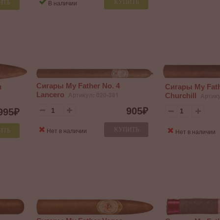
КУПИТЬ
ИТЬ
В наличии
Сигары My Father No. 4
u
Сигары My Fath
Lancero
Артикул: 020-381
Churchill
Артику
905
₽
995
₽
КУПИТЬ
Нет в наличии
ИТЬ
Нет в наличии