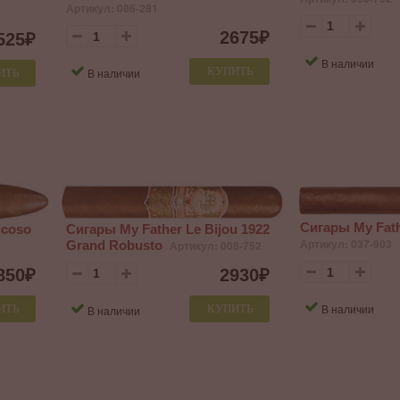
Артикул: 086-281
2675
₽
525
₽
В наличии
КУПИТЬ
В наличии
ИТЬ
Сигары My Fat
icoso
Сигары My Father Le Bijou 1922
Артикул: 037-903
Grand Robusto
Артикул: 008-752
850
₽
2930
₽
В наличии
ИТЬ
КУПИТЬ
В наличии