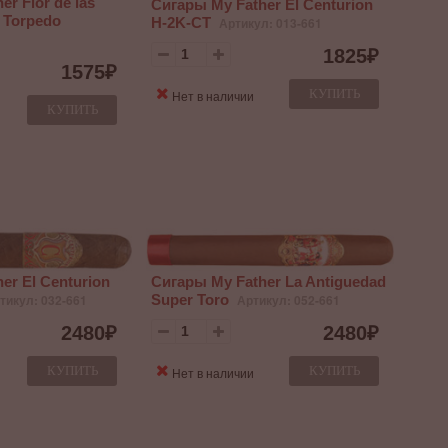
r Flor de las
Сигары My Father El Centurion
o Torpedo
H-2K-CT
Артикул: 013-661
1825
₽
1575
₽
КУПИТЬ
Нет в наличии
КУПИТЬ
er El Centurion
Сигары My Father La Antiguedad
тикул: 032-661
Super Toro
Артикул: 052-661
2480
₽
2480
₽
КУПИТЬ
КУПИТЬ
Нет в наличии