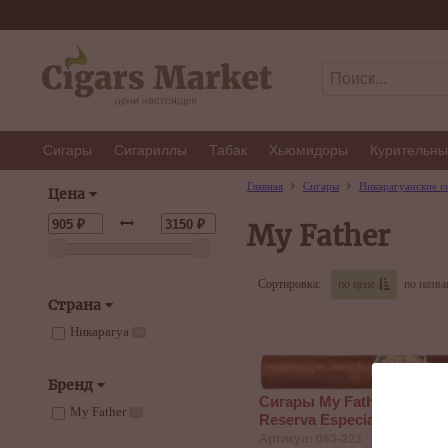
Сигары
Сигариллы
Табак
Хьюмидоры
Курительны
Главная
Сигары
Никарагуанские с
Цена
My Father
Сортировка:
по цене
по назв
Страна
Никарагуа
50
Бренд
Сигары My Father Jaime G
My Father
13
Reserva Especial Robusto
Артикул: 063-323