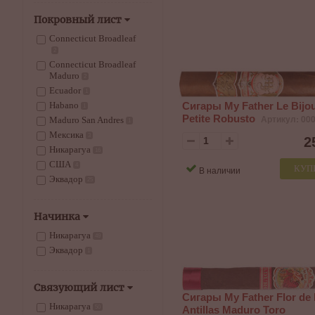
Покровный лист
Connecticut Broadleaf
2
Connecticut Broadleaf
Maduro
2
Ecuador
1
Сигары My Father Le Bijo
Habano
1
Petite Robusto
Артикул: 00
Maduro San Andres
1
Мексика
3
2
Никарагуа
16
США
4
КУП
В наличии
Эквадор
25
Начинка
Никарагуа
49
Эквадор
1
Связующий лист
Сигары My Father Flor de 
Никарагуа
50
Antillas Maduro Toro