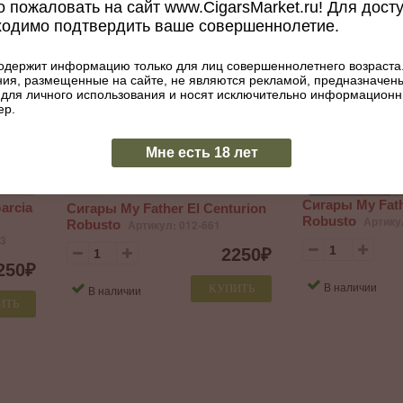
2180
₽
 пожаловать на сайт www.CigarsMarket.ru! Для дост
180
₽
ходимо подтвердить ваше совершеннолетие.
КУПИТЬ
В наличии
В наличии
ИТЬ
одержит информацию только для лиц совершеннолетнего возраста
ия, размещенные на сайте, не являются рекламой, предназначен
 для личного использования и носят исключительно информацион
ер.
Мне есть 18 лет
Сигары My Fath
arcia
Сигары My Father El Centurion
Robusto
Артику
Robusto
Артикул: 012-661
23
2250
₽
250
₽
В наличии
КУПИТЬ
В наличии
ИТЬ