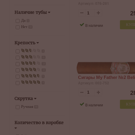
Артикул: 076-281
Наличие тубы
2
Да
1
КУП
В наличии
Нет
49
Крепость
4
11
13
14
Сигары My Father №2 Bel
5
Артикул: 002-752
3
2
Скрутка
КУП
В наличии
Ручная
49
Количество в коробке