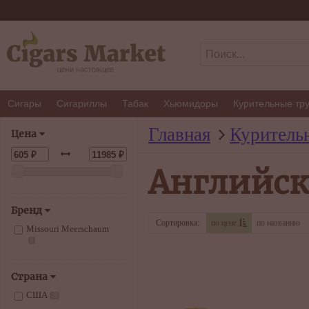
Сигары
Сигариллы
Табак
Хьюмидоры
Курительные тр
Главная
Куритель
Цена
Английск
Бренд
Сортировка:
по цене
по названию
Missouri Meerschaum
8
Страна
США
29