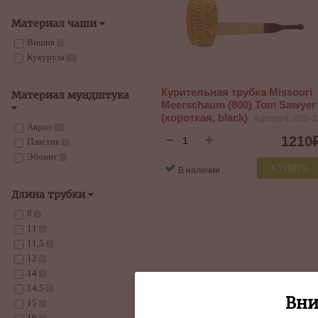
Материал чаши
Вишня
3
Кукуруза
27
Курительная трубка Missouri
Материал мундштука
Meerschaum (800) Tom Sawyer
(короткая, black)
Артикул: 050-3
Акрил
21
1210
Пластик
2
Эбонит
7
КУПИТЬ
В наличии
Длина трубки
8
2
11
6
11,5
1
12
2
14
3
14,5
1
Вни
15
2
16