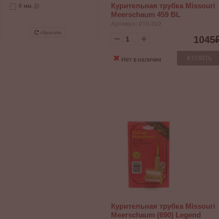
73
Курительная трубка Missouri
6 мм.
1
5
Meerschaum 459 BL
78
2
Артикул: 010-322
85
1
сбросить
88
1
1045
КУПИТЬ
Нет в наличии
Курительная трубка Missouri
Meerschaum (690) Legend