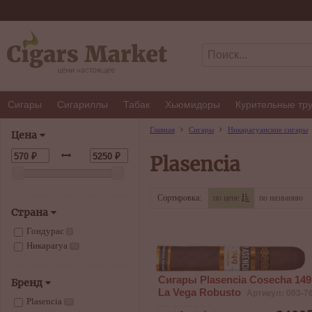
Сигары
Сигариллы
Табак
Хьюмидоры
Курительные тр
Главная
Сигары
Никарагуанские сигары
Цена
Plasencia
Сортировка:
по цене
по названию
Страна
Гондурас
8
Никарагуа
51
Сигары Plasencia Cosecha 149
Бренд
La Vega Robusto
Артикул: 003-7
Plasencia
20