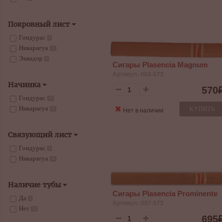
178
4
190
1
Покровный лист
Гондурас
6
Никарагуа
41
Эквадор
9
Сигары Plasencia Magnum
Артикул: 003-573
Начинка
570
Гондурас
15
Никарагуа
КУПИТЬ
Нет в наличии
51
Связующий лист
Гондурас
8
Никарагуа
48
Наличие тубы
Сигары Plasencia Prominente
Да
3
Артикул: 007-573
Нет
52
695