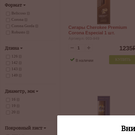
Формат
Belicoso
1
Corona
1
Corona Gorda
Сигары Cherokee Premium
1
Robusto
Corona Especial 1 шт.
1
Артикул: 003-949
1235
Длина
126
1
КУПИТЬ
В наличии
142
1
143
1
149
1
Диаметр, мм
16
1
19
2
20
1
Вни
Покровный лист