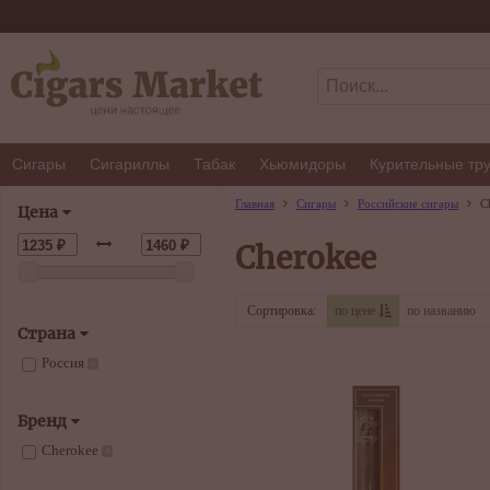
Сигары
Сигариллы
Табак
Хьюмидоры
Курительные тр
Главная
Сигары
Российские сигары
C
Цена
Cherokee
Сортировка:
по цене
по названию
Страна
Россия
4
Бренд
Cherokee
4