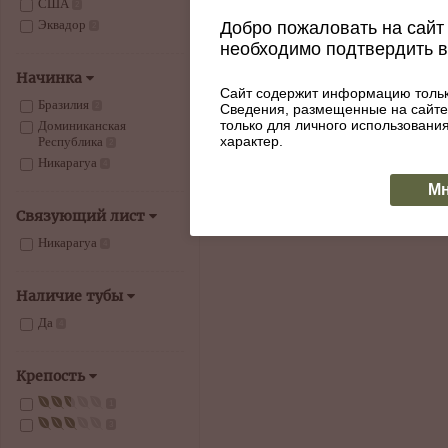
США
2
Эквадор
Добро пожаловать на сайт 
2
необходимо подтвердить 
Сигары Vintage Grand Corona
шт.
Артикул: 005-949
Начинка
Сайт содержит информацию тольк
1390
Бразилия
Сведения, размещенные на сайте
2
только для личного использован
Доминиканская
характер.
Республика
КУПИТЬ
2
В наличии
Никарагуа
4
Мн
Связующий лист
Никарагуа
4
Наличие тубы
Да
4
Крепость
1
3