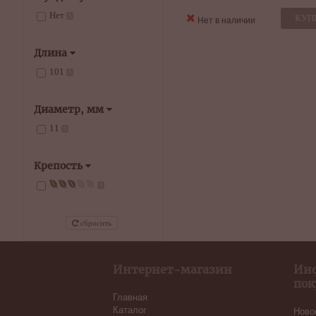
Нет
КУП
5
Нет в наличии
Длина
101
5
Диаметр, мм
11
5
Крепость
5
сбросить
Интернет-магазин
Ин
пок
Главная
Каталог
Ново