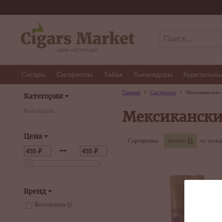
Сигары
Сигариллы
Табак
Хьюмидоры
Курительны
Главная
Сигариллы
Мексиканские 
Категории
Revolution
Мексикански
Цена
Сортировка:
по цене
по назв
Бренд
Revolution
1