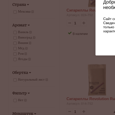
Добро
Страна
необ
Сигариллы Revolution Gr
Мексика
5
Артикул: 024-752
Сайт с
Сведен
Аромат
только
характ
Ваниль
КУП
1
В наличии
Виноград
1
Вишня
1
Мёд
1
Ром
1
Ягоды
1
Обертка
Натуральный лист
5
Фильтр
Сигариллы Revolution R
Нет
5
Артикул: 014-752
Мундштук