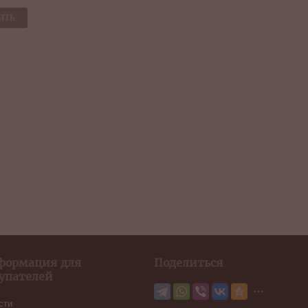
ИТЬ
формация для
Поделиться
упателей
сти