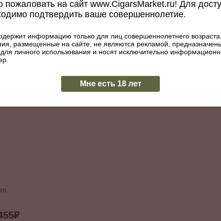
 пожаловать на сайт www.CigarsMarket.ru! Для дост
ходимо подтвердить ваше совершеннолетие.
ape
Сигариллы Revolution Vanilla
Сигариллы Rev
Артикул: 034-752
Berry
Артикул: 0
одержит информацию только для лиц совершеннолетнего возраста
455
₽
455
₽
ия, размещенные на сайте, не являются рекламой, предназначен
 для личного использования и носят исключительно информацион
ер.
ИТЬ
КУПИТЬ
В наличии
Нет в наличии
Мне есть 18 лет
um
455
₽