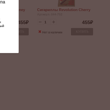
упа
olution Honey
Сигариллы Revolution Cherry
04-752
Артикул: 044-752
.
455
₽
455
₽
ы
ный
КУПИТЬ
КУПИТЬ
Нет в наличии