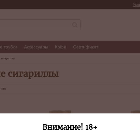
Усл
е трубки
Аксессуары
Кофе
Сертификат
сигариллы
е сигариллы
анию
Внимание! 18+