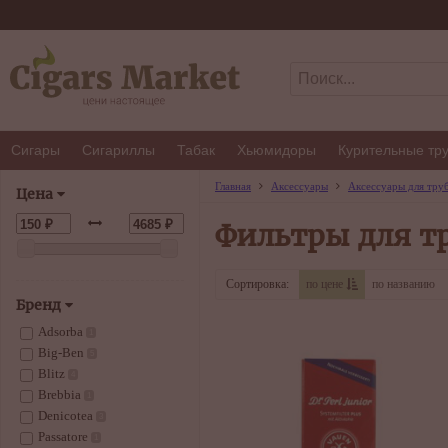
Сигары
Сигариллы
Табак
Хьюмидоры
Курительные тр
Главная
Аксессуары
Аксессуары для тру
Цена
Фильтры для т
Сортировка:
по цене
по названию
Бренд
Adsorba
1
Big-Ben
5
Blitz
4
Brebbia
1
Denicotea
3
Passatore
1