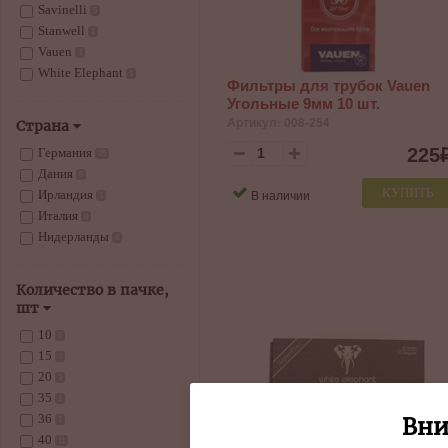
Savinelli
5
Stanwell
1
Vauen
1
White Elephant
1
Фильтры для трубок Vauen
Угольные 9мм 10 шт.
Артикул: 008-254
Страна
225
Германия
25
Дания
6
КУПИТЬ
В наличии
Ирландия
1
Италия
8
Нидерланды
6
Количество в пачке,
шт
10
6
15
3
20
3
35
1
36
Вни
1
40
11