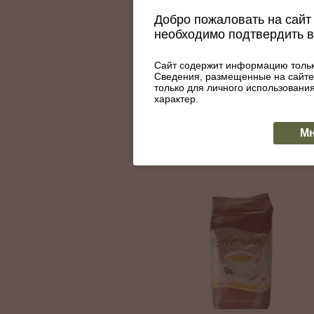
Добро пожаловать на сайт 
Доминиканский Кофе Молот
необходимо подтвердить 
Santo Domingo La Cafetera 454
гр.
Артикул: 007-067
Сайт содержит информацию тольк
Сведения, размещенные на сайте
780
только для личного использован
характер.
КУПИТЬ
Нет в наличии
Мн