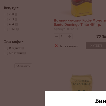
Вес, гр
250
2
283
Доминиканский Кофе Молот
3
454
Santo Domingo Tinto 454 гр.
14
Артикул: 069-161
1360
1
720
Тип кофе
КУПИТЬ
Нет в наличии
В зернах
7
Молотый
13
сбросить
Вни