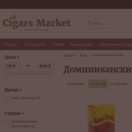
Сигары
Сигариллы
Табак
Хьюмидоры
Курительные тр
Главная
Кофе
Доминиканский Кофе
Цена
Доминикански
Сортировка:
по цене
по названию
Бренд
Santo Domingo
7
Страна
Доминиканская
Республика
20