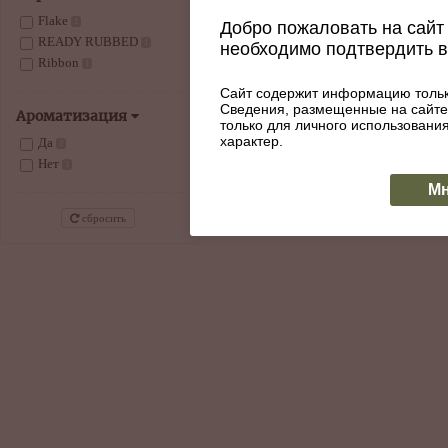
Flake
1
Добро пожаловать на сайт 
Трубочный табак Nording -
READY RUBBED
1
необходимо подтвердить 
Tumbleweed
Артикул: 047-872
Ribbon
1
2020
Сайт содержит информацию тольк
Сведения, размещенные на сайте
Ароматизация
только для личного использован
КУПИТЬ
В наличии
характер.
Да
2
Нет
1
Мн
сбросить