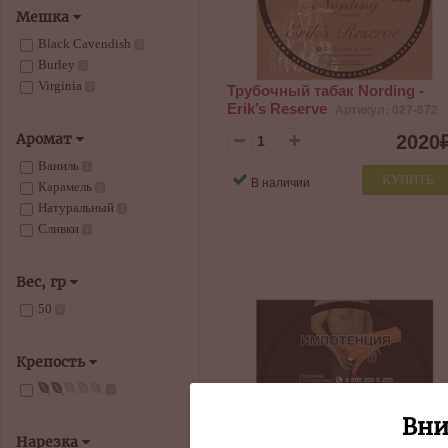
Мешка
Black Cavendish
2
Burley
2
Virginia
Трубочный табак Nording -
3
Erik’s Reserve
Артикул: 027-872
Аромат
2020
Ваниль
1
КУПИТЬ
В наличии
Карамель
1
Натуральный
1
Сливки
1
Вес, гр
50
3
Крепость
3
Вни
Нарезка