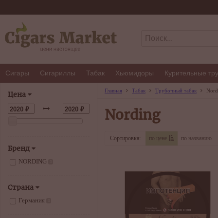
Сигары
Сигариллы
Табак
Хьюмидоры
Курительные тр
Главная
Табак
Трубочный табак
Nord
Цена
Nording
Сортировка:
по цене
по названию
Бренд
NORDING
3
Страна
Германия
3