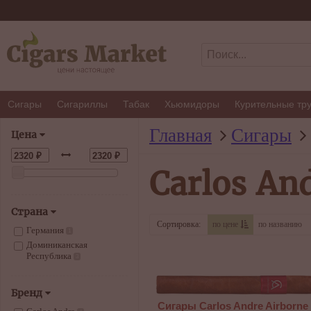
Сигары
Сигариллы
Табак
Хьюмидоры
Курительные тр
Главная
Сигары
Цена
Carlos An
Страна
Сортировка:
по цене
по названию
Германия
1
Доминиканская
Республика
3
Бренд
Сигары Carlos Andre Airborne