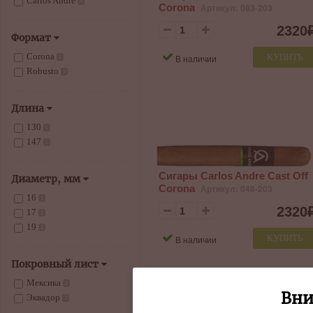
Carlos Andre
4
Corona
Артикул: 083-203
2320
Формат
Corona
КУПИТЬ
В наличии
2
Robusto
2
Длина
130
2
147
2
Сигары Carlos Andre Cast Off
Диаметр, мм
Corona
Артикул: 048-203
16
1
2320
17
1
19
2
КУПИТЬ
В наличии
Покровный лист
Мексика
2
Вни
Эквадор
2