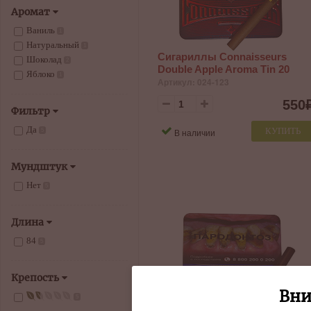
Аромат
Ваниль
1
Натуральный
1
Сигариллы Connaisseurs
Шоколад
2
Double Apple Aroma Tin 20
Яблоко
1
Артикул: 024-123
550
Фильтр
Да
КУПИТЬ
В наличии
5
Мундштук
Нет
5
Длина
84
5
Крепость
Вни
5