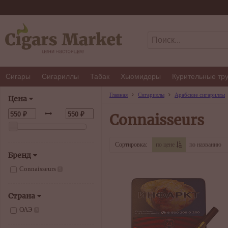
Сигары
Сигариллы
Табак
Хьюмидоры
Курительные тр
Главная
Сигариллы
Арабские сигариллы
Цена
Connaisseurs
Сортировка:
по цене
по названию
Бренд
Connaisseurs
5
Страна
ОАЭ
5