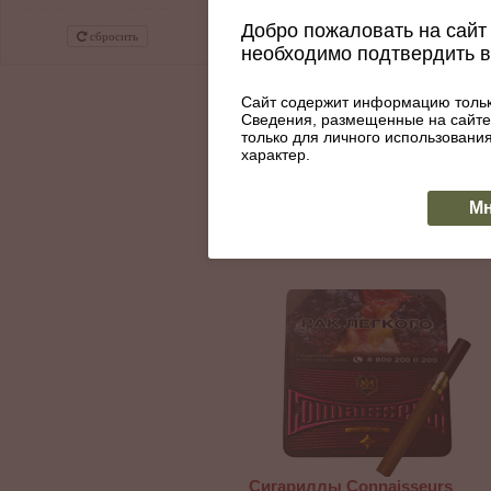
Добро пожаловать на сайт 
сбросить
Сигариллы Connaisseurs
необходимо подтвердить 
Original Tin 20
Артикул: 044-123
550
Сайт содержит информацию тольк
Сведения, размещенные на сайте
только для личного использован
КУПИТЬ
В наличии
характер.
Мн
Сигариллы Connaisseurs