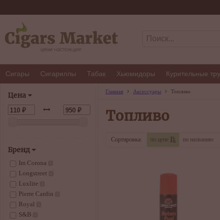
Сигары
Сигариллы
Табак
Хьюмидоры
Курительные тр
Главная
Аксессуары
Топливо
Цена
Топливо
Сортировка:
по цене
по названию
Бренд
Im Corona
1
Longstreet
2
Luxlite
1
Pierre Cardin
2
Royal
1
S&B
3