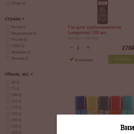
Zenga
2
Страна
Газ для турбозажигалок
Китай
2
Longstreet 135 мл.
Нидерланды
3
Артикул: 044-903
Россия
6
США
278
3
Франция
2
Япония
КУПИТЬ
В наличии
1
Объем, мл.
20
1
75
1
100
2
125
2
133
1
135
1
200
1
Вни
250
3
295
1