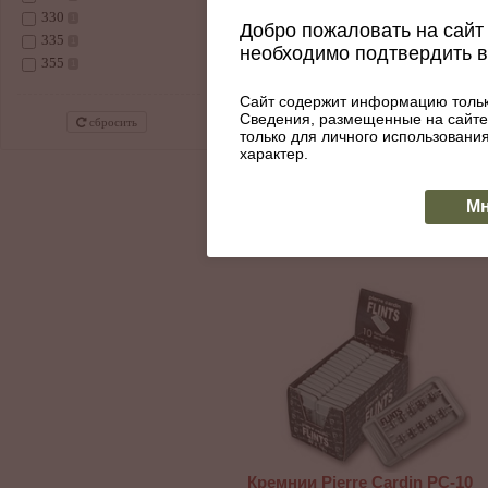
330
1
Добро пожаловать на сайт 
335
1
необходимо подтвердить 
Газ для зажигалок Luxlite 20
355
1
мл
Артикул: 030-211
Сайт содержит информацию тольк
110
Сведения, размещенные на сайте
сбросить
только для личного использован
характер.
КУПИТЬ
Нет в наличии
Мн
Кремнии Pierre Cardin PC-10