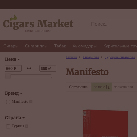
Сигары
Сигариллы
Табак
Хьюмидоры
Курительные тр
Главная
Сигариллы
Турецкие сигариллы
Цена
Manifesto
Сортировка:
по цене
по названию
Бренд
Manifesto
4
Страна
Турция
4