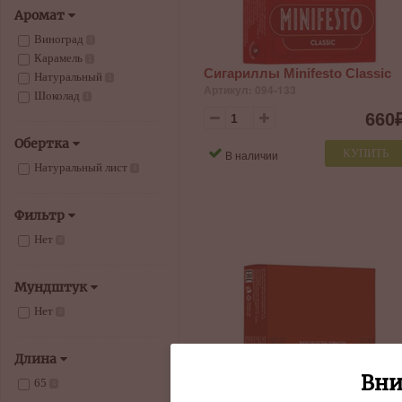
Аромат
Виноград
1
Карамель
1
Сигариллы Minifesto Classic
Натуральный
1
Артикул: 094-133
Шоколад
1
660
Обертка
КУПИТЬ
В наличии
Натуральный лист
4
Фильтр
Нет
4
Мундштук
Нет
4
Длина
Вни
65
4