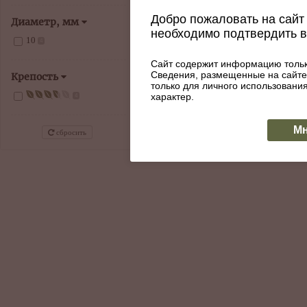
Сигариллы Minifesto Caramel
Добро пожаловать на сайт 
Диаметр, мм
Артикул: 085-133
необходимо подтвердить 
10
4
660
Сайт содержит информацию тольк
Сведения, размещенные на сайте
КУПИТЬ
В наличии
Крепость
только для личного использован
характер.
4
Мн
сбросить