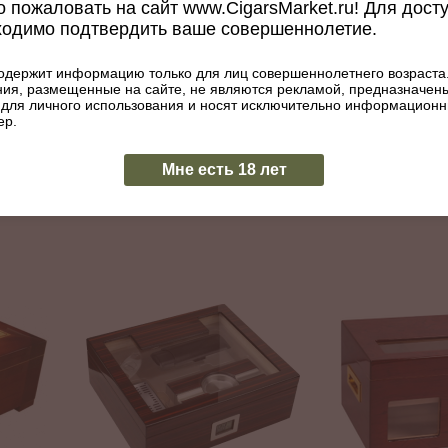
 пожаловать на сайт www.CigarsMarket.ru! Для дост
ходимо подтвердить ваше совершеннолетие.
одержит информацию только для лиц совершеннолетнего возраста
ent на
Хьюмидор Afic
Хьюмидор Aficionado Addison
ия, размещенные на сайте, не являются рекламой, предназначен
75 сигар
Артику
 для личного использования и носят исключительно информацион
на 60 сигар
Артикул: 001-341
ер.
000
₽
30000
₽
Мне есть 18 лет
ИТЬ
В наличии
КУПИТЬ
В наличии