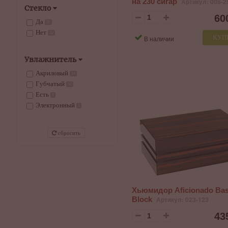
на 230 сигар
Артикул: 008-2
Стекло
60
Да
35
Нет
42
КУП
В наличии
Увлажнитель
Акриловый
14
Губчатый
52
Есть
9
Электронный
1
сбросить
Хьюмидор Aficionado Bas
Block
Артикул: 023-123
43