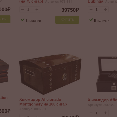
51
(на 75 сигар)
Артикул: 078-181
Bubinga
Артику
000
₽
39750
₽
ИТЬ
КУПИТЬ
В наличии
В наличии
tion
Хьюмидор Aficionado
Хьюмидор Afic
Montgomery на 100 сигар
Артикул: 063-123
Артикул: 000-351
500
₽