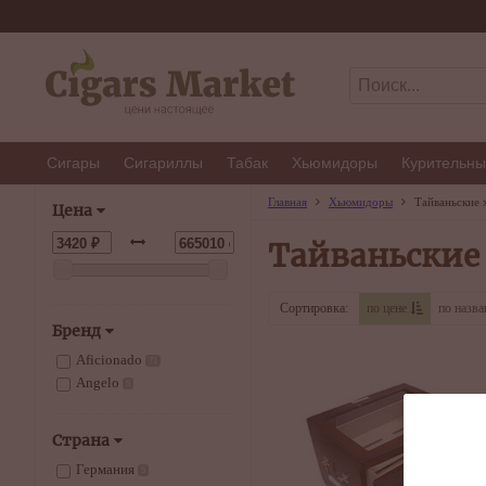
Сигары
Сигариллы
Табак
Хьюмидоры
Курительны
Главная
Хьюмидоры
Тайваньские
Цена
Тайваньски
Сортировка:
по цене
по назв
Бренд
Aficionado
71
Angelo
5
Страна
Германия
5