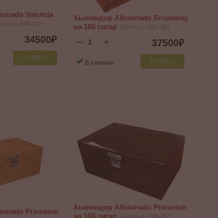
onado Valencia
Хьюмидор Aficionado Broadway
тикул: 006-741
на 160 сигар
Артикул: 007-251
34500
₽
37500
₽
КУПИТЬ
КУПИТЬ
В наличии
Хьюмидор Aficionado Princeton
onado Princeton
на 100 сигар
Артикул: 006-251