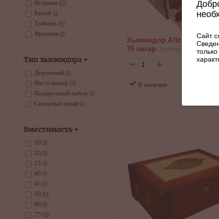
Добро
Испания
46
необ
Китай
2
Тайвань
25
Франция
Сайт с
1
Хьюмидор Aficionado Reg
Сведен
75 сигар
Артикул: 085-613
только
характ
Тип хьюмидора
27
Дорожный
2
Настольный
КУП
В наличии
66
Подарочный набор
4
Сигарный шкаф
8
Вместимость
10
1
20
5
25
3
40
2
45
1
50
11
60
4
75
12