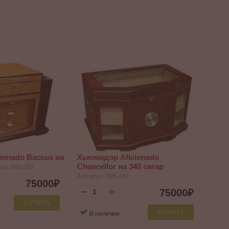
ionado Baccus на
Хьюмидор Aficionado
ул: 002-351
Chancellor на 340 сигар
Артикул: 005-351
75000
₽
75000
₽
КУПИТЬ
КУПИТЬ
В наличии