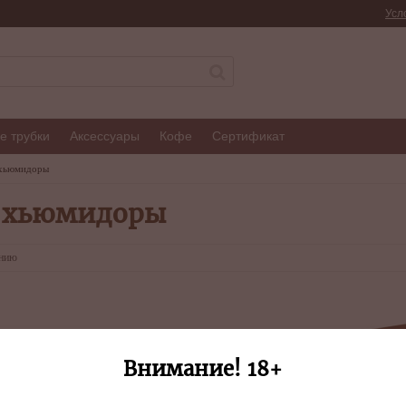
Усл
е трубки
Аксессуары
Кофе
Сертификат
 хьюмидоры
е хьюмидоры
анию
Внимание! 18+