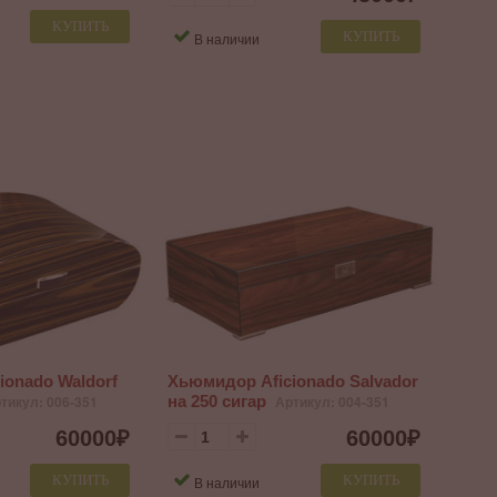
КУПИТЬ
КУПИТЬ
В наличии
ionado Waldorf
Хьюмидор Aficionado Salvador
тикул: 006-351
на 250 сигар
Артикул: 004-351
60000
₽
60000
₽
КУПИТЬ
КУПИТЬ
В наличии