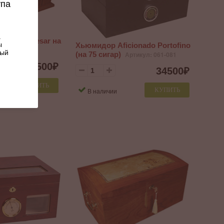
упа
.
ionado Caesar на
ы
Хьюмидор Aficionado Portofino
л: 072-382
ный
(на 75 сигар)
Артикул: 061-081
31500
₽
34500
₽
КУПИТЬ
КУПИТЬ
В наличии