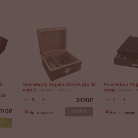
0
Хьюмидор Angelo 92016A (до 50
Хьюмидор Ange
сигар)
Артикул: 033-252
сигар
Артикул: 
20-
3420
₽
010
₽
КУПИТЬ
Нет в наличии
Нет в наличии
ИТЬ