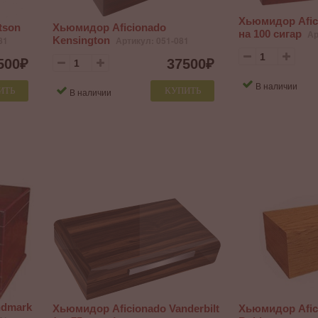
Хьюмидор Afici
tson
Хьюмидор Aficionado
на 100 сигар
Ар
81
Kensington
Артикул: 051-081
500
₽
37500
₽
В наличии
ИТЬ
КУПИТЬ
В наличии
ndmark
Хьюмидор Aficionado Vanderbilt
Хьюмидор Afici