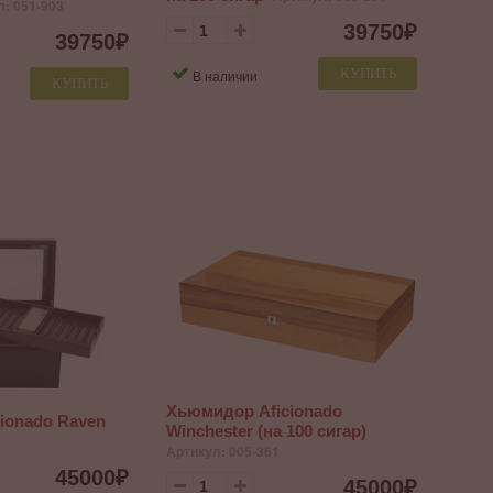
л: 051-903
39750
₽
39750
₽
КУПИТЬ
В наличии
КУПИТЬ
Хьюмидор Aficionado
ionado Raven
Winchester (на 100 сигар)
Артикул: 005-361
45000
₽
45000
₽