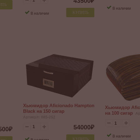
43500
₽
ИТЬ
В наличии
КУПИТЬ
В наличии
Хьюмидор Aficionado Hampton
Хьюмидор Afic
Black на 150 сигар
на 100 сигар
Ар
Артикул: 085-252
54000
₽
500
₽
В наличии
КУПИТЬ
В наличии