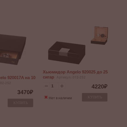
Хьюмидор Angelo 920025 до 25
сигар
Артикул: 012-252
lo 920017A на 10
002-252
4220
₽
3470
₽
КУПИТЬ
Нет в наличии
КУПИТЬ