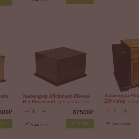
ИТЬ
Хьюмидор Afic
vate
Хьюмидор Aficionado Elevate
230 сигар
Артик
Rio Rosewood
Артикул: 043-123
500
₽
67500
₽
В наличии
ИТЬ
КУПИТЬ
В наличии