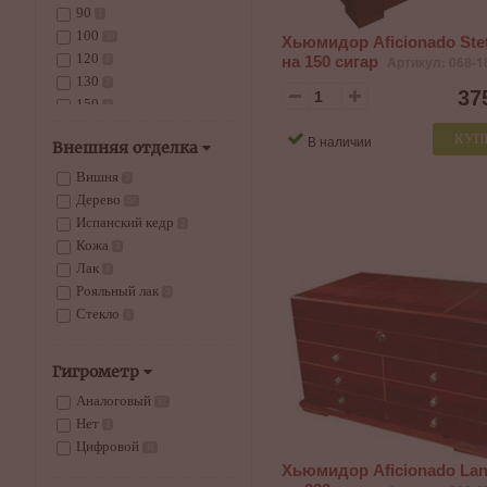
90
1
100
10
Хьюмидор Aficionado Ste
120
на 150 сигар
Артикул: 068-1
8
130
2
37
150
7
160
2
КУП
В наличии
Внешняя отделка
230
2
250
Вишня
3
3
340
Дерево
1
57
500
Испанский кедр
1
2
3000
Кожа
1
3
Лак
8
Рояльный лак
3
Стекло
4
Гигрометр
Аналоговый
57
Нет
1
Цифровой
16
Хьюмидор Aficionado La