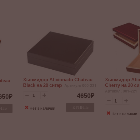
Хьюмидор Aficionado Chateau
Хьюмидор Afic
ateau
Black на 20 сигар
Артикул: 000-221
Cherry на 20 си
Артикул: 001-221
4650
₽
650
₽
КУПИТЬ
Нет в наличии
ИТЬ
Нет в наличии