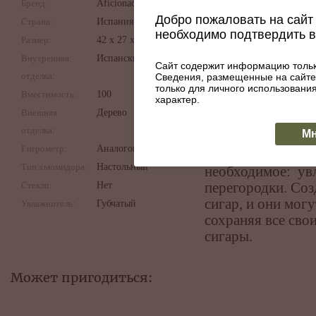
Бренд:
Aficionado
AFICIONADO WAL
Добро пожаловать на сайт 
Страна:
Испания
ценителей сигар.
необходимо подтвердить 
Хьюмидор изгото
Размер:
42 x 27 x 17 см
обеспечивающего
Внутренняя
Испанский кедр
Сайт содержит информацию тольк
красоту изделия,
отделка:
Сведения, размещенные на сайте
только для личного использован
хьюмидор в качес
Вместимость:
100
характер.
хорошего табака 
Внешняя
Дерево
В хьюмидоре д
отделка:
Мн
поддерживается 
Гигрометр:
Аналоговый
полностью сохраня
Тип хьюмидора:
Настольный
необходимое: ув
Стекло:
Нет
перегородки. Соз
сигар, и они мог
Увлажнитель:
Губчатый
сохраняя все сво
сигары.
Может пригодиться: