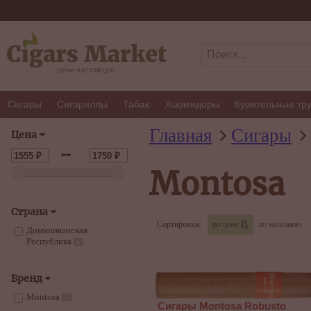
Сигары
Сигариллы
Табак
Хьюмидоры
Курительные тр
Главная
Сигары
Цена
Montosa
Страна
Сортировка:
по цене
по названию
Доминиканская
Республика
12
Бренд
Montosa
12
Сигары Montosa Robusto