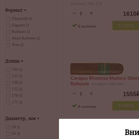
Артикул: 039-372
Формат
1610
Churchill
3
Gigante
КУПИТЬ
В наличии
1
Robusto
3
Short Robusto
2
Toro
3
Длина
102
2
125
3
Сигары Montosa Maduro Shor
150
Robusto
Артикул: 056-903
3
152
1
1555
170
2
171
1
КУПИТЬ
В наличии
Диаметр, мм
20
9
Вни
21
1