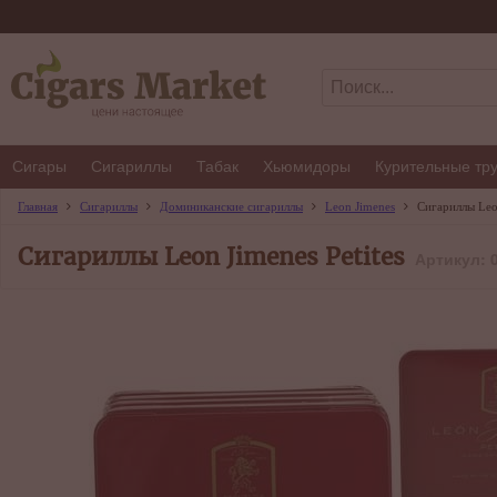
Сигары
Сигариллы
Табак
Хьюмидоры
Курительные тр
Главная
Сигариллы
Доминиканские сигариллы
Leon Jimenes
Сигариллы Leon
Сигариллы Leon Jimenes Petites
Артикул: 