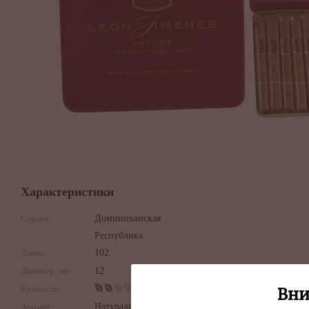
Характеристики
Страна:
Доминиканская
Республика
Длина:
102
Диаметр, мм:
12
Крепость:
Вни
Аромат:
Натуральный