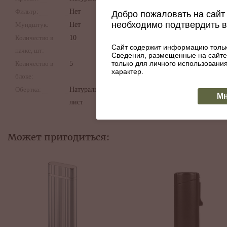
Фильтр:
Нет
Добро пожаловать на сайт 
необходимо подтвердить 
Мундштук:
Нет
Количество в
10
Сайт содержит информацию тольк
пачке, шт:
Сведения, размещенные на сайте
только для личного использован
Количество в
5
характер.
блоке:
Обертка:
Натуральный
Мн
лист
Может пригодиться: