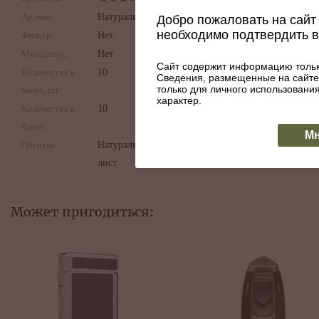
Аромат:
Натуральный
Добро пожаловать на сайт 
необходимо подтвердить 
Фильтр:
Нет
Мундштук:
Нет
Сайт содержит информацию тольк
Количество в
10
Сведения, размещенные на сайте
только для личного использован
пачке, шт:
характер.
Количество в
10
блоке:
Мн
Обертка:
Натуральный
лист
Может пригодиться: