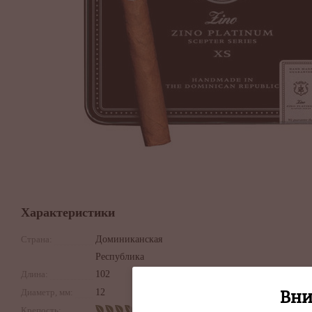
Характеристики
Страна:
Доминиканская
Республика
Длина:
102
Диаметр, мм:
12
Вни
Крепость: