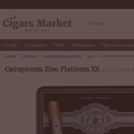
Сигары
Сигариллы
Табак
Хьюмидоры
Курительные тр
Главная
Сигариллы
Доминиканские сигариллы
Zino
Сигариллы Zino Platin
Сигариллы Zino Platinum XS
Артикул: 004-6