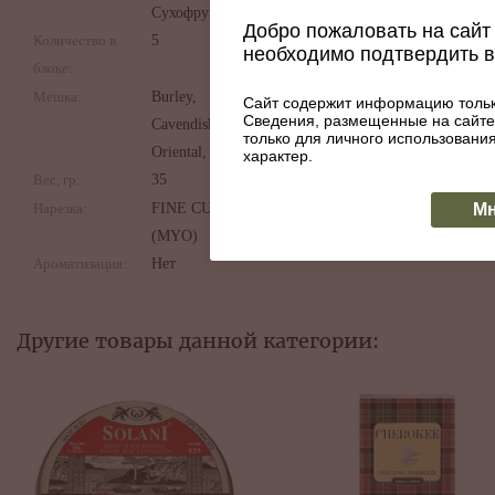
Сухофрукты
Добро пожаловать на сайт 
Количество в
5
необходимо подтвердить 
блоке:
Мешка:
Burley,
Сайт содержит информацию тольк
Сведения, размещенные на сайте
Cavendish,
только для личного использован
Oriental, Virginia
характер.
Вес, гр:
35
Мн
Нарезка:
FINE CUT
(MYO)
Ароматизация:
Нет
Другие товары данной категории: