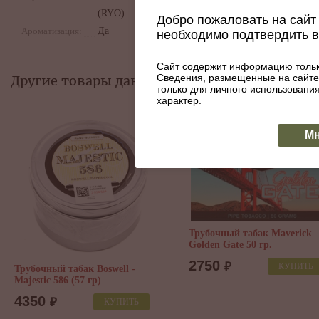
(RYO)
Добро пожаловать на сайт 
Ароматизация:
Да
необходимо подтвердить 
Сайт содержит информацию тольк
Сведения, размещенные на сайте
Другие товары данной категории:
только для личного использован
характер.
Мн
ный табак Maverick
 Gate 50 гр.
0
₽
КУПИТЬ
Трубочный табак Stanislaw
Special Car Flake 50 гр.
1835
₽
КУПИТЬ