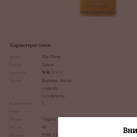
Характеристики
Бренд:
Mac Baren
Страна:
Дания
Крепость:
Аромат:
Выпечка, Кисло-
сладкий,
Сухофрукты
Количество в
5
блоке:
Мешка:
Virginia
Вес, гр:
40
Вни
Нарезка:
FINE CUT