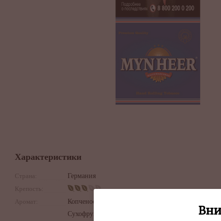
Характеристики
Страна:
Германия
Крепость:
Аромат:
Копченость,
Вни
Сухофрукты,