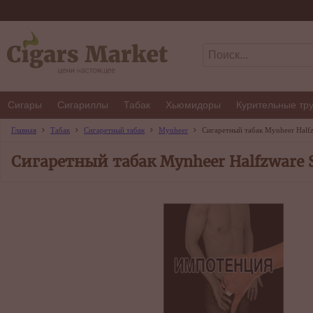
Сигары
Сигариллы
Табак
Хьюмидоры
Курительные тр
Главная
Табак
Сигаретный табак
Mynheer
Сигаретный табак Mynheer Half
Сигаретный табак Mynheer Halfzware 