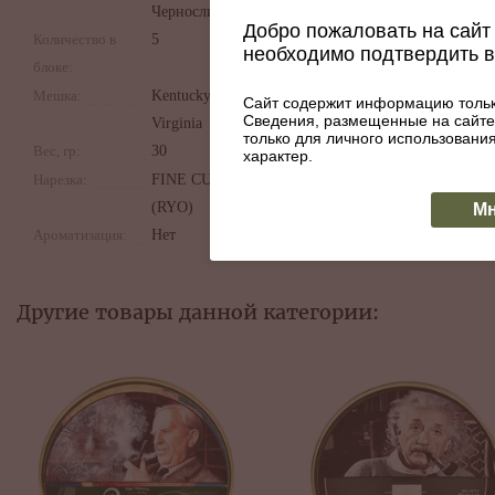
Чернослив
Добро пожаловать на сайт 
Количество в
5
необходимо подтвердить 
блоке:
Мешка:
Kentucky,
Сайт содержит информацию тольк
Сведения, размещенные на сайте
Virginia
только для личного использован
Вес, гр:
30
характер.
Нарезка:
FINE CUT
(RYO)
Мн
Ароматизация:
Нет
Другие товары данной категории: