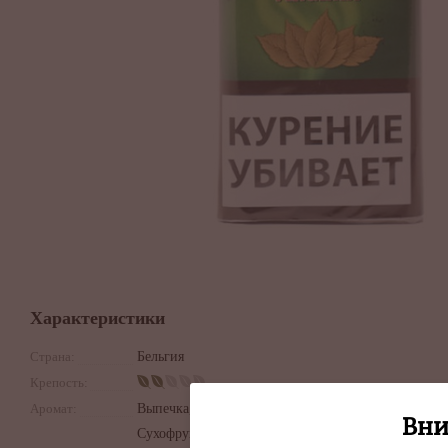
Характеристики
Страна:
Бельгия
Крепость:
Аромат:
Выпечка,
Вни
Сухофрукты