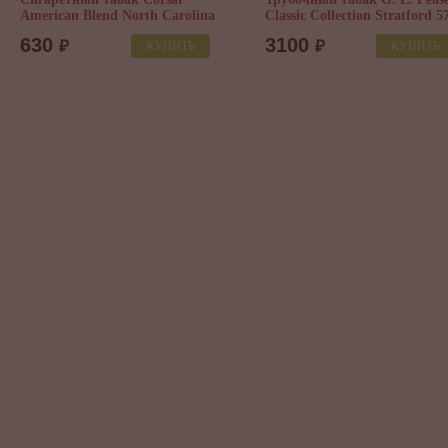
American Blend North Carolina
Classic Collection Stratford 5
630
3100
₽
₽
КУПИТЬ
КУПИТЬ