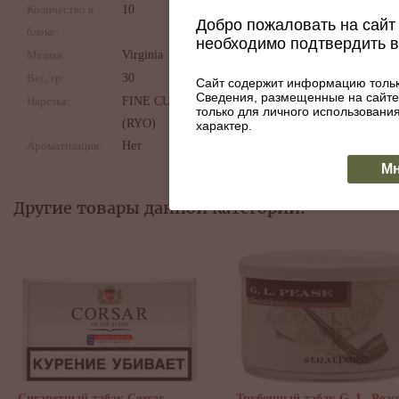
Количество в
10
Добро пожаловать на сайт 
блоке:
необходимо подтвердить 
Мешка:
Virginia
Вес, гр:
30
Сайт содержит информацию тольк
Сведения, размещенные на сайте
Нарезка:
FINE CUT
только для личного использован
(RYO)
характер.
Ароматизация:
Нет
Мн
Другие товары данной категории:
Сигаретный табак Corsar
Трубочный табак G. L. Peas