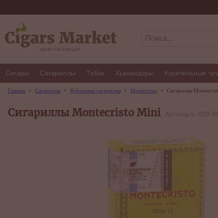
Сигары
Сигариллы
Табак
Хьюмидоры
Курительные тр
Главная
Сигариллы
Кубинские сигариллы
Montecristo
Сигариллы Montecrist
Сигариллы Montecristo Mini
Артикул: 000-9