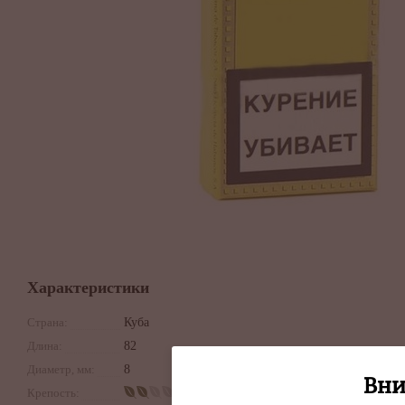
Характеристики
Страна:
Куба
Длина:
82
Диаметр, мм:
8
Вни
Крепость: