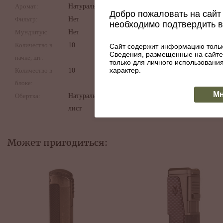
Аромат:
Натуральный
Добро пожаловать на сайт 
Фильтр:
Нет
необходимо подтвердить 
Мундштук:
Нет
Количество в
10
Сайт содержит информацию тольк
Сведения, размещенные на сайте
пачке, шт:
только для личного использован
характер.
Количество в
10
блоке:
Мн
Обертка:
Натуральный
лист
Может пригодиться: