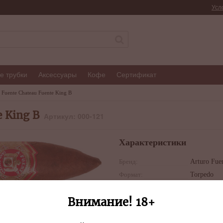
Усл
е трубки
Аксессуары
Кофе
Сертификат
 Fuente Chateau Fuente King B
 King B
Артикул: 000-121
Характеристики
Бренд:
Arturo Fue
Формат:
Torpedo
Страна:
Доминика
Внимание! 18+
Республик
Скрутка:
Ручная