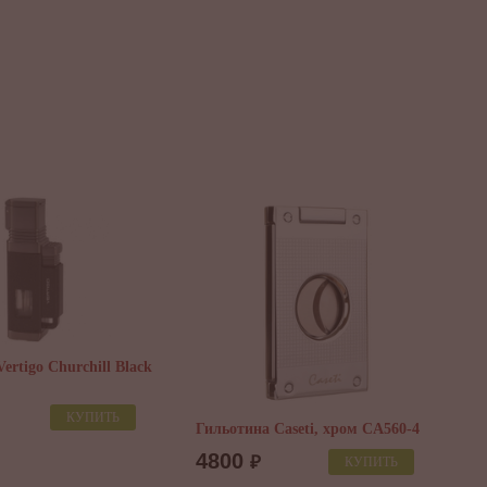
ertigo Churchill Black
КУПИТЬ
Гильотина Caseti, хром CA560-4
З
4800
₽
КУПИТЬ