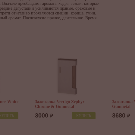
 Вначале преобладают ароматы кедра, земли, которые
ередине дегустации усиливаются пряные, ореховые и
 трети отчетливо проявляются специи: корица, тмин,
ный аромат. Послевкусие пряное, длительное. Время
ner White
Зажигалка Vertigo Zephyr
Зажигалка V
Chrome & Gunmetal
Gunmetal
3000
3680
₽
₽
КУПИТЬ
КУПИТЬ