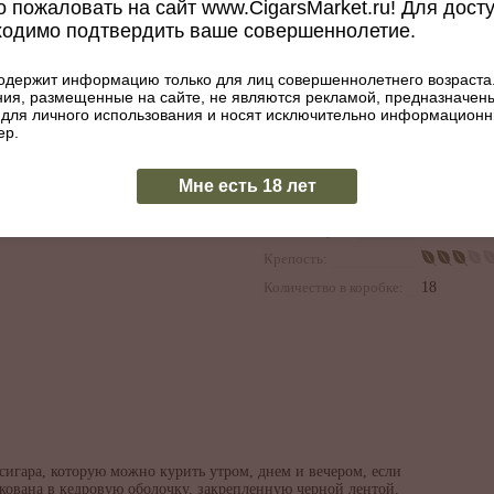
 пожаловать на сайт www.CigarsMarket.ru! Для дост
Длина:
152
ходимо подтвердить ваше совершеннолетие.
Диаметр, мм:
22
Размер:
6 x 55
одержит информацию только для лиц совершеннолетнего возраста
Покровный лист:
Эквадор
ия, размещенные на сайте, не являются рекламой, предназначен
 для личного использования и носят исключительно информацион
Начинка:
Доминика
ер.
Республик
Связующий лист:
Доминика
Мне есть 18 лет
Республик
Наличие тубы:
Нет
Крепость:
Количество в коробке:
18
сигара, которую можно курить утром, днем и вечером, если
акована в кедровую оболочку, закрепленную черной лентой.