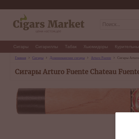
Сигары
Сигариллы
Табак
Хьюмидоры
Курительны
Главная
Сигары
Доминиканские сигары
Arturo Fuente
Сигары Arturo
Сигары Arturo Fuente Chateau Fuente