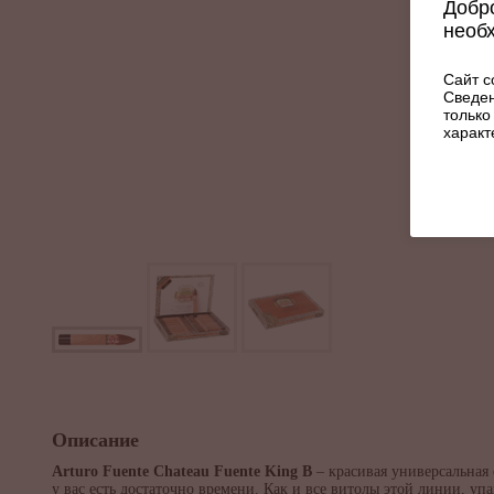
Добро
необ
Сайт с
Сведен
только
характ
Описание
Arturo Fuente Chateau Fuente King B
– красивая универсальная 
у вас есть достаточно времени. Как и все витолы этой линии, уп