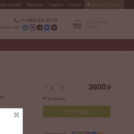
овия покупки
Контакты
Новости
Статьи
Вход/Регистрация
+7 (495) 021-35-35
В корзине нет
товаров
Пишите нам:
3600
₽
nte
В наличии
КУПИТЬ
нская
а