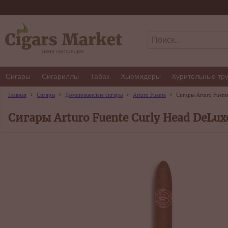
Сигары
Сигариллы
Табак
Хьюмидоры
Курительные тр
Главная
Сигары
Доминиканские сигары
Arturo Fuente
Сигары Arturo Fuent
Сигары Arturo Fuente Curly Head DeLux