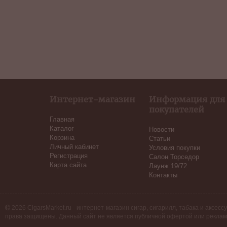
Интернет-магазин
Информация для
покупателей
Главная
Каталог
Новости
Корзина
Статьи
Личный кабинет
Условия покупки
Регистрация
Салон Торседор
Карта сайта
Лаунж 19/72
Контакты
2026 CigarsMarket.ru - интернет-магазин сигар, сигарилл, табака и аксесс
права защищены. Данный сайт не является публичной офертой или реклам