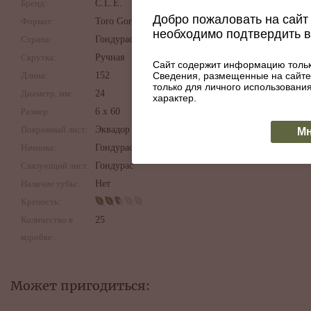
Бренд:
C.L.E.
Добро пожаловать на сайт 
Формат:
Toro Gordo
необходимо подтвердить 
Страна:
Гондурас
Скрутка:
Ручная
Сайт содержит информацию тольк
Сведения, размещенные на сайте
Длина:
152
только для личного использован
Диаметр, мм:
24
характер.
Размер:
6 х 60
Покровный лист:
Эквадор
Мн
Начинка:
Гондурас
Связующий лист:
Гондурас
Наличие тубы:
Нет
Крепость:
Количество в
25
коробке:
Может пригодиться: