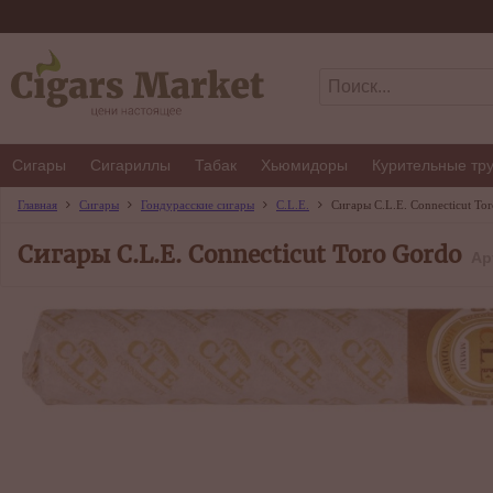
Сигары
Сигариллы
Табак
Хьюмидоры
Курительные тр
Главная
Сигары
Гондурасские сигары
C.L.E.
Сигары C.L.E. Connecticut To
Сигары C.L.E. Connecticut Toro Gordo
Ар