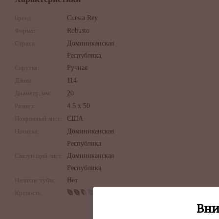
Бренд:
Cuesta Rey
Формат:
Robusto
Страна:
Доминиканская
Республика
Скрутка:
Ручная
Длина:
114
Диаметр, мм:
20
Размер:
4.5 x 50
Покровный лист:
США
Начинка:
Доминиканская
Республика
Связующий лист:
Доминиканская
Республика
Наличие тубы:
Нет
Крепость:
Вни