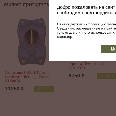
Может пригодиться:
Добро пожаловать на сайт 
необходимо подтвердить 
Сайт содержит информацию тольк
Сведения, размещенные на сайте
только для личного использован
характер.
Мн
Гильотина Colibri с отделко
деревом, Темный кап
CU100T31
Гильотина Colibri SV-cut
9750
₽
КУПИТЬ
(двойное действие), Синяя
CU600T6
11250
₽
КУПИТЬ