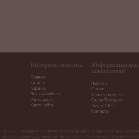
Интернет-магазин
Информация для
покупателей
Главная
Каталог
Новости
Корзина
Статьи
Личный кабинет
Условия покупки
Регистрация
Салон Торседор
Карта сайта
Лаунж 19/72
Контакты
2026 CigarsMarket.ru - интернет-магазин сигар, сигарилл, табака и аксесс
права защищены. Данный сайт не является публичной офертой или реклам