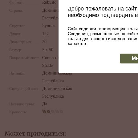
Формат:
Robusto
Добро пожаловать на сайт 
Страна:
Доминиканская
необходимо подтвердить 
Республика
Скрутка:
Ручная
Сайт содержит информацию тольк
Сведения, размещенные на сайте
Длина:
127
только для личного использован
Диаметр, мм:
20
характер.
Размер:
5 x 50
Покровный лист:
Connecticut
Мн
Shade
Начинка:
Доминиканская
Республика
Связующий лист:
Доминиканская
Республика
Наличие тубы:
Да
Крепость:
Может пригодиться: