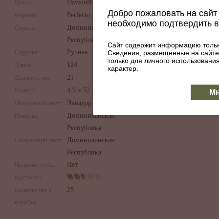
Бренд:
Davidoff
Добро пожаловать на сайт 
Формат:
Perfecto
необходимо подтвердить 
Страна:
Доминиканская
Республика
Сайт содержит информацию тольк
Скрутка:
Ручная
Сведения, размещенные на сайте
только для личного использован
Длина:
124
характер.
Диаметр, мм:
21
Размер:
4.9 х 52
Мн
Покровный лист:
Эквадор
Начинка:
Доминиканская
Республика
Связующий лист:
Доминиканская
Республика
Наличие тубы:
Нет
Крепость:
Количество в
25
коробке: