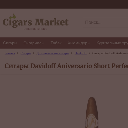
Сигары
Сигариллы
Табак
Хьюмидоры
Курительные тр
Главная
Сигары
Доминиканские сигары
Davidoff
Сигары Davidoff Aniversar
Сигары Davidoff Aniversario Short Perfe