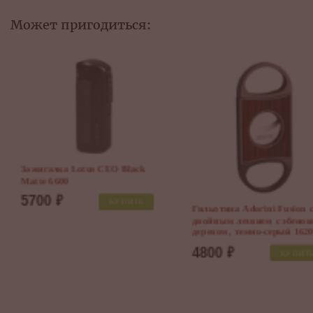
Может пригодиться:
Зажигалка Lotus CEO Black
Matte 6600
5700
₽
КУПИТЬ
Гильотина Adorini Fusion c
двойным лезвием с эбенов
деревом, темно-серый 16206
4800
₽
КУПИТЬ