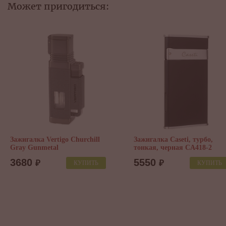
Может пригодиться:
Зажигалка Les Fines Lames LE
Гильотина Caseti, че
FEU Brick - Black, LF4001002
CA138-1
15400
4650
₽
₽
КУПИТЬ
К