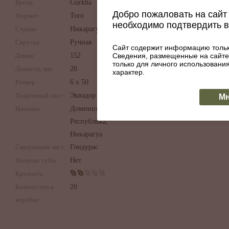
Бренд:
Gurkha
Добро пожаловать на сайт 
Формат:
Toro
необходимо подтвердить 
Страна:
Никарагуа
Скрутка:
Ручная
Сайт содержит информацию тольк
Сведения, размещенные на сайте
Длина:
152
только для личного использован
Диаметр, мм:
20
характер.
Размер:
6 х 50
Покровный лист:
Эквадор
Мн
Начинка:
Доминиканская
Республика,
Никарагуа
Связующий лист:
Гондурас
Наличие тубы:
Нет
Крепость:
Количество в
20
коробке: