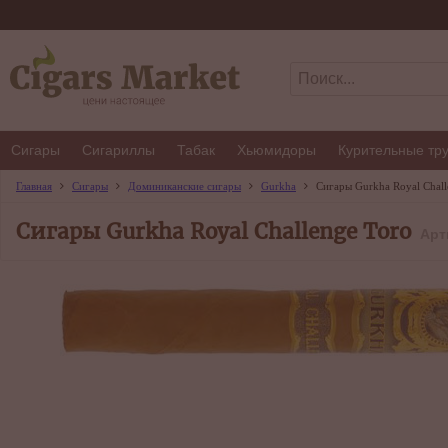
Сигары
Сигариллы
Табак
Хьюмидоры
Курительные тр
Главная
Сигары
Доминиканские сигары
Gurkha
Сигары Gurkha Royal Chall
Сигары Gurkha Royal Challenge Toro
Арт