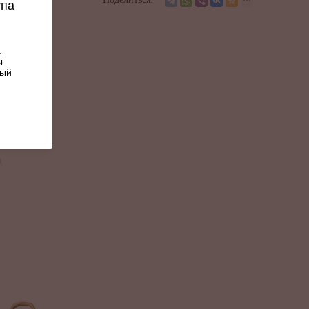
упа
.
ы
ный
нская
а, Камерун
нская
а