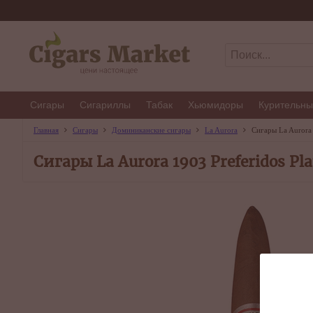
Сигары
Сигариллы
Табак
Хьюмидоры
Курительны
Главная
Сигары
Доминиканские сигары
La Aurora
Сигары La Aurora 
Сигары La Aurora 1903 Preferidos Pl