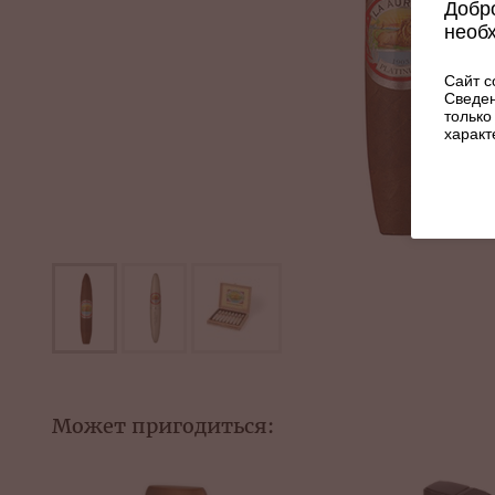
Добро
необ
Сайт с
Сведен
только
характ
Может пригодиться: