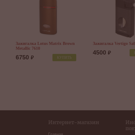
al
Зажигалка Lotus Matrix Brown
Зажигалка Vertigo Sab
Metallic 7610
4500
₽
6750
₽
КУПИТЬ
Интернет-магазин
Ин
пок
Главная