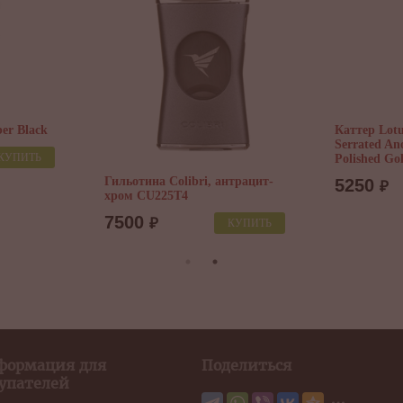
er Black
Каттер Lot
Serrated An
КУПИТЬ
Polished G
Гильотина Colibri, антрацит-
5250
₽
хром CU225T4
7500
₽
КУПИТЬ
формация для
Поделиться
упателей