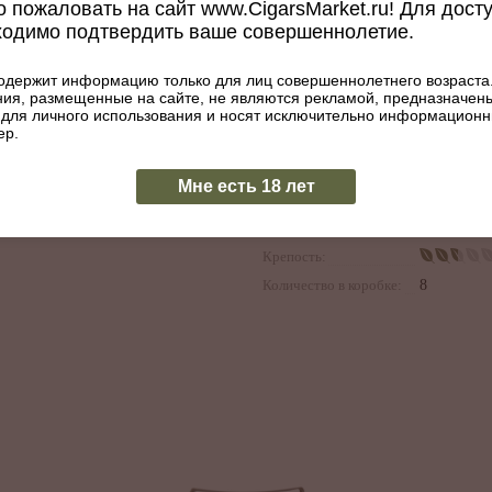
Диаметр, мм:
21
 пожаловать на сайт www.CigarsMarket.ru! Для дост
ходимо подтвердить ваше совершеннолетие.
Размер:
5 х 54
Покровный лист:
Камерун
одержит информацию только для лиц совершеннолетнего возраста
Начинка:
Бразилия,
ия, размещенные на сайте, не являются рекламой, предназначен
 для личного использования и носят исключительно информацион
Доминика
ер.
Республик
Связующий лист:
Доминика
Мне есть 18 лет
Республик
Наличие тубы:
Да
Крепость:
Количество в коробке:
8