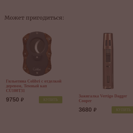
Может пригодиться:
Зажигалка Vertigo Crusher ( в
Зажигалка 
ассортименте)
Gunmetal
4350
3830
₽
₽
КУПИТЬ
o Dagger
КУПИТЬ