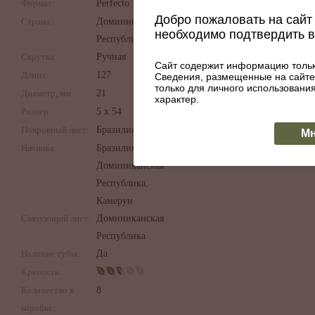
Формат:
Perfecto
Добро пожаловать на сайт 
Страна:
Доминиканская
необходимо подтвердить 
Республика
Скрутка:
Ручная
Сайт содержит информацию тольк
Длина:
127
Сведения, размещенные на сайте
только для личного использован
Диаметр, мм:
21
характер.
Размер:
5 х 54
Покровный лист:
Бразилия
Мн
Начинка:
Бразилия,
Доминиканская
Республика,
Камерун
Связующий лист:
Доминиканская
Республика
Наличие тубы:
Да
Крепость:
Количество в
8
коробке: