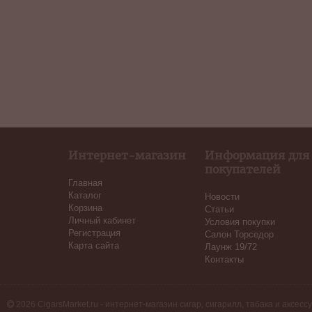
Интернет-магазин
Информация для
покупателей
Главная
Каталог
Новости
Корзина
Статьи
Личный кабинет
Условия покупки
Регистрация
Салон Торседор
Карта сайта
Лаунж 19/72
Контакты
2026 CigarsMarket.ru - интернет-магазин сигар, сигарилл, табака и аксесс