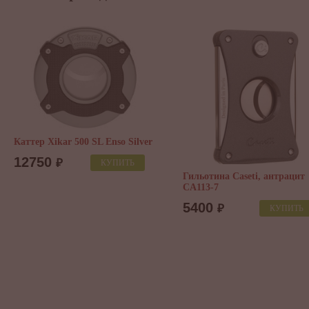
500 SL Enso Silver
КУПИТЬ
Гильотина Caseti, антрацит
Зажига
CA113-7
турбо 
серебр
5400
₽
КУПИТЬ
645