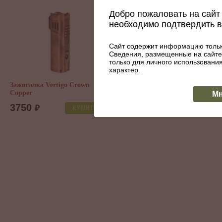
Добро пожаловать на сайт 
необходимо подтвердить 
Сайт содержит информацию тольк
Сведения, размещенные на сайте
только для личного использован
характер.
Vertigo Nighthawk
Пробойник-брелок сигарный
Зажи
ck
Passatore, Серебро 592-931
Bla
Мн
900
44
₽
КУПИТЬ
КУПИТЬ