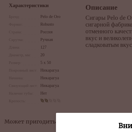
Характеристики
Описание
Бренд:
Pelo de Oro
Сигары Pelo de O
сигарной фабрике
Формат:
Robusto
отменного качест
Страна:
Россия
вкус и великолеп
Скрутка:
Ручная
сладковатым вкус
Длина:
127
Диаметр, мм:
20
Размер:
5 x 50
Покровный лист:
Никарагуа
Начинка:
Никарагуа
Связующий лист:
Никарагуа
Наличие тубы:
Нет
Крепость:
Может пригодиться:
Вни