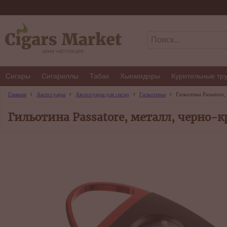
Сигары
Сигариллы
Табак
Хьюмидоры
Курительные тр
Главная
Аксессуары
Аксессуары для сигар
Гильотины
Гильотина Passatore,
Гильотина Passatore, металл, черно-к