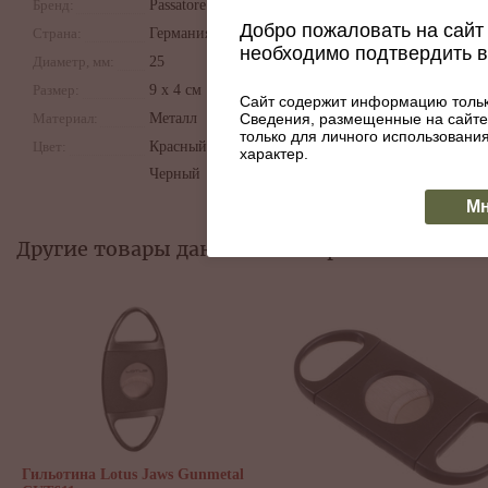
Бренд:
Passatore
лезвием увеличен
Добро пожаловать на сайт 
Страна:
Германия
табачного бренда 
необходимо подтвердить 
очень удобна и э
Диаметр, мм:
25
нержавеющей стал
Размер:
9 х 4 см
Сайт содержит информацию тольк
Сведения, размещенные на сайте
Материал:
Металл
только для личного использован
Цвет:
Красный,
характер.
Черный
Мн
Другие товары данной категории:
Гильоти