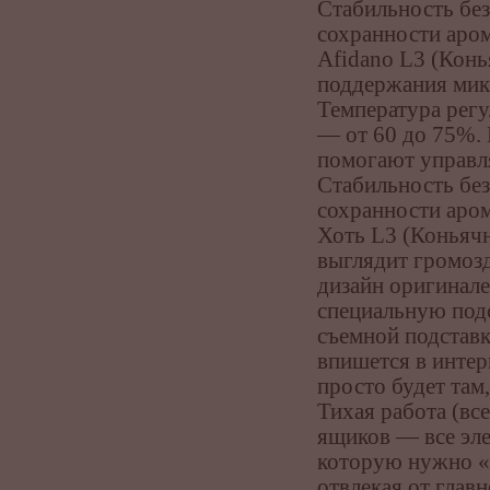
Стабильность без
сохранности аром
Afidano L3 (Конь
поддержания мик
Температура регу
— от 60 до 75%.
помогают управл
Стабильность без
сохранности аром
Хоть L3 (Коньячна
выглядит громоз
дизайн оригинал
специальную подст
съемной подставк
впишется в интер
просто будет там
Тихая работа (все
ящиков — все эле
которую нужно «п
отвлекая от главн