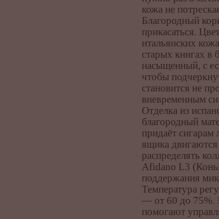
кожа не потрескае
Благородный кори
прикасаться. Цве
итальянских кожа
старых книгах в 
насыщенный, с ес
чтобы подчеркну
становится не пр
вневременным сим
Отделка из испан
благородный мате
придаёт сигарам 
ящика двигаются 
распределять кол
Afidano L3 (Конь
поддержания мик
Температура регу
— от 60 до 75%.
помогают управл