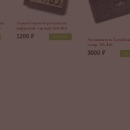
Термо-Гигрометр Passatore
цифровой, черный 596-508
1200
₽
КУПИТЬ
Увлажнитель Gentili на 100
сигар 595-129
3000
₽
КУПИТЬ