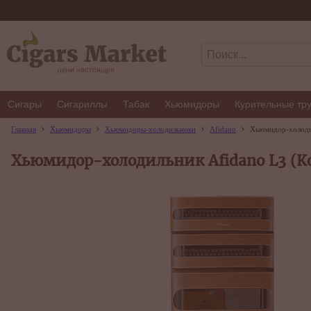
Сигары
Сигариллы
Табак
Хьюмидоры
Курительные тр
Главная
Хьюмидоры
Хьюмидоры-холодильники
Afidano
Хьюмидор-холодил
Хьюмидор-холодильник Afidano L3 (К