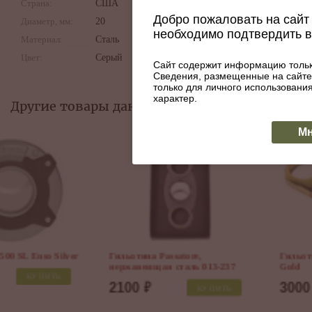
Страна:
США
Добро пожаловать на сайт 
Диаметр, мм:
20
необходимо подтвердить 
Материал:
Сталь
Цвет:
Серый
Сайт содержит информацию тольк
Сведения, размещенные на сайте
только для личного использован
характер.
Другие товары данной категории:
Мн
Гильотина Aficionado GC 302
Gold
3000
₽
КУПИТЬ
Гильотина Caseti, черная
CA138-1