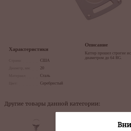
Описание
Характеристики
Каттер прошел строгие и
диаметром до 64 RG.
Страна:
США
Диаметр, мм:
20
Материал:
Сталь
Цвет:
Серебристый
Другие товары данной категории:
Вни