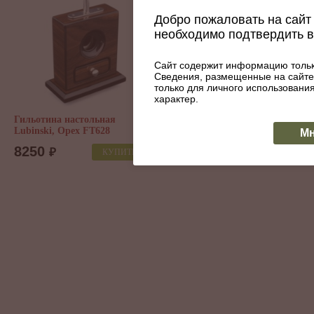
Добро пожаловать на сайт 
необходимо подтвердить 
Сайт содержит информацию тольк
Сведения, размещенные на сайте
Каттер Lotus JAWS V-Cutter
только для личного использован
Carbon Fiber Serrated Black
характер.
Polished Chrome 64 RG
CUTV105
Гильотина настольная
Lubinski, Орех FT628
6000
Мн
₽
КУПИТЬ
8250
₽
КУПИТЬ