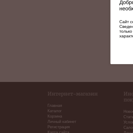
Добро
необ
Сайт с
Сведен
только
характ
Интернет-магазин
Ин
пок
Главная
Каталог
Ново
Корзина
Стат
Личный кабинет
Усло
Регистрация
Сало
Карта сайта
Лаун