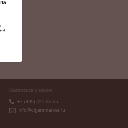
упа
.
ы
ный
Связаться с нами
+7 (495) 021-35-35
info@cigarsmarket.ru