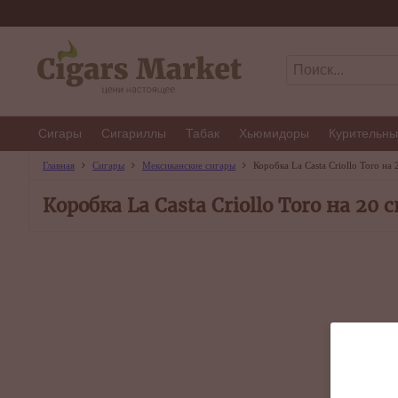
Сигары
Сигариллы
Табак
Хьюмидоры
Курительны
Главная
Сигары
Мексиканские сигары
Коробка La Casta Criollo Toro на 
Коробка La Casta Criollo Toro на 20 