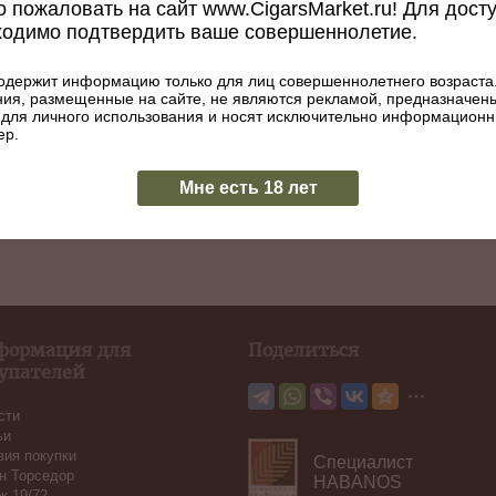
 пожаловать на сайт www.CigarsMarket.ru! Для дост
ходимо подтвердить ваше совершеннолетие.
одержит информацию только для лиц совершеннолетнего возраста
ия, размещенные на сайте, не являются рекламой, предназначен
 для личного использования и носят исключительно информацион
ер.
Мне есть 18 лет
формация для
Поделиться
упателей
сти
ьи
вия покупки
Специалист
н Торседор
HABANOS
ж 19/72