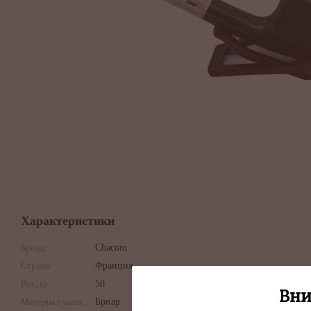
Характеристики
Бренд:
Chacom
Страна:
Франция
Вес, гр:
50
Вни
Материал чаши:
Бриар