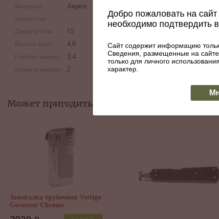
Материал
Акрил
Добро пожаловать на сайт 
мундштука:
необходимо подтвердить 
Длина трубки:
15
Высота чаши:
4,6
Сайт содержит информацию тольк
Сведения, размещенные на сайте
Глубина камеры:
3,4
только для личного использован
характер.
Диаметр камеры:
2
Мн
Может пригодиться:
Сумка P&A для 2 трубок и
табака, натуральная