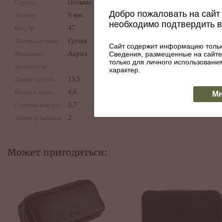
Страна:
Польша
Добро пожаловать на сайт 
Фильтр:
9 мм.
необходимо подтвердить 
Вес, гр:
47
Материал чаши:
Груша
Сайт содержит информацию тольк
Сведения, размещенные на сайте
Материал
Акрил
только для личного использован
мундштука:
характер.
Длина трубки:
13,5
Высота чаши:
4,6
Мн
Глубина камеры:
3,7
Диаметр камеры:
2
Может пригодиться: