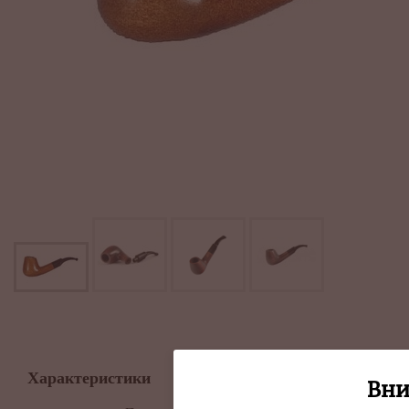
Описание
Характеристики
Вни
На фото представлен обра
(Цветом, рустом).