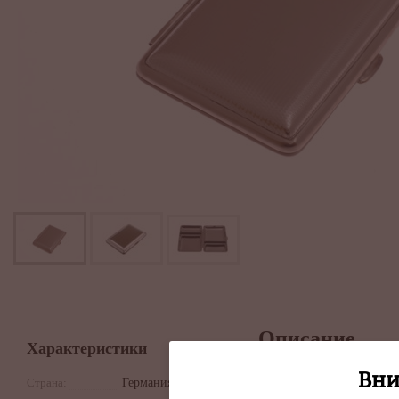
Описание
Характеристики
Портсигар от изв
Вни
Страна:
Германия
аксессуаров из Г