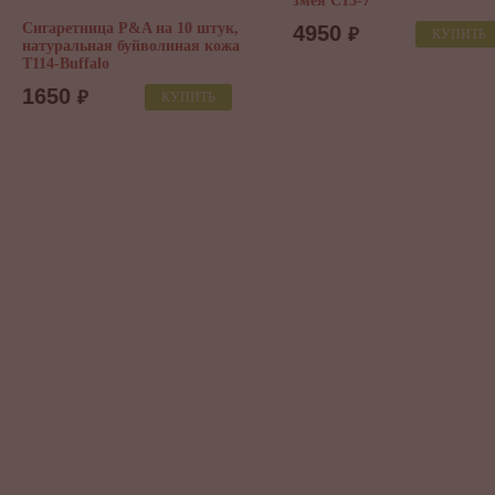
змея C13-7
3000
₽
КУП
4950
₽
КУПИТЬ