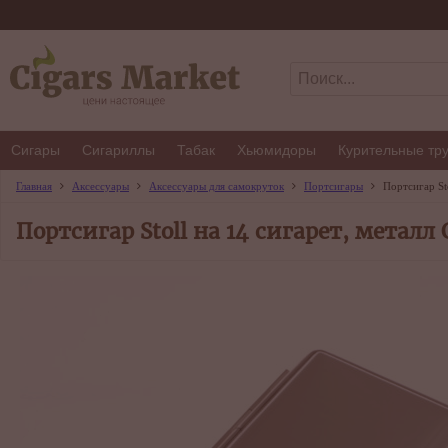
Сигары
Сигариллы
Табак
Хьюмидоры
Курительные тр
Главная
Аксессуары
Аксессуары для самокруток
Портсигары
Портсигар Sto
Портсигар Stoll на 14 сигарет, металл 