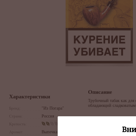
Описание
Характеристики
Трубочный табак как для 
обладающий сладковатым
Бренд:
"Из Погара"
Страна:
Россия
Крепость:
Вни
Аромат:
Выпечка,