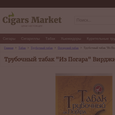
Сигары
Сигариллы
Табак
Хьюмидоры
Курительные тр
Главная
Табак
Трубочный табак
Погарский табак
Трубочный табак "Из По
Трубочный табак "Из Погара" Вирджи