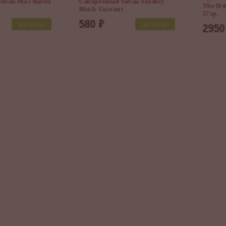
The Heirloom Series - Spark Plug
57гр.
Сигаретный табак Bali Sha
2950
₽
КУПИТЬ
Halfzware
1110
₽
КУПИТ