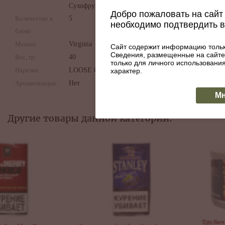
Сухофрукты
Добро пожаловать на сайт 
Количество в
5
необходимо подтвердить 
блоке:
Мешка:
Virginia
Сайт содержит информацию тольк
Сведения, размещенные на сайте
Вес, гр:
40
только для личного использован
Нарезка:
LOOSE CUT
характер.
Ароматизация:
Нет
Мн
Другие товары данной категории:
Трубочный табак G. L. Pease