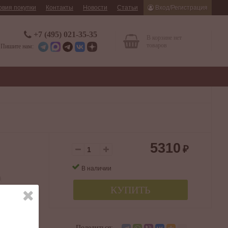
овия покупки
Контакты
Новости
Статьи
Вход/Регистрация
+7 (495) 021-35-35
В корзине нет
товаров
Пишите нам:
5310
₽
В наличии
КУПИТЬ
 Кленовый
нго