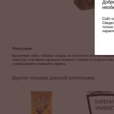
Добро
необ
Сайт с
Сведен
только
характ
Описание
Красочная смесь табаков создана из золотисто-жёлтой Вирдж
микстуру усиливает ароматы свежего, сочного и сладкого ап
с добавлением кленового сиропа.
Другие товары данной категории: