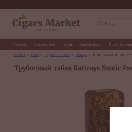
Сигары
Сигариллы
Табак
Хьюмидоры
Курительны
Главная
Табак
Трубочный табак
Rattrays
Трубочный табак Rattrays E
Трубочный табак Rattrays Exotic Pas