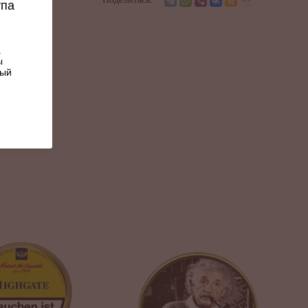
ndish,
упа
ginia
.
UBBED
ы
ный