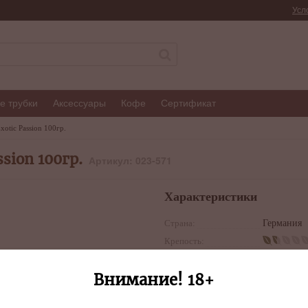
Усл
е трубки
Аксессуары
Кофе
Сертификат
xotic Passion 100гр.
sion 100гр.
Артикул: 023-571
Характеристики
Страна:
Германия
Крепость:
Аромат:
Апельсин,
Внимание! 18+
сироп, Ма
Количество в блоке:
-