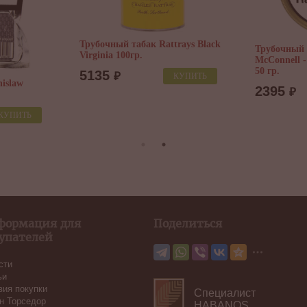
Трубочный табак Rattrays Black
Трубочный 
Virginia 100гр.
McConnell -
50 гр.
5135
₽
КУПИТЬ
islaw
2395
₽
КУПИТЬ
формация для
Поделиться
упателей
сти
ьи
вия покупки
Специалист
н Торседор
HABANOS