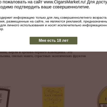
Мешка:
Black Cave
 пожаловать на сайт www.CigarsMarket.ru! Для дост
ходимо подтвердить ваше совершеннолетие.
Burley, Vir
Вес, гр:
100
одержит информацию только для лиц совершеннолетнего возраста
Нарезка:
READY R
ия, размещенные на сайте, не являются рекламой, предназначен
 для личного использования и носят исключительно информацион
Ароматизация:
Да
ер.
Мне есть 18 лет
инии, Берли и орехово-чёрного Кавендиша. Эту
ельсина, спелых манго, страстных экзотических фруктов