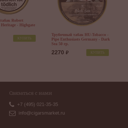
табак Robert
 Heritage - Highgate
Трубочный табак HU-Tobacco -
Т
КУПИТЬ
Pipe Enthusiasts Germany - Dark
F
Sea 50 гр.
50
2270
₽
КУПИТЬ
Связаться с нами
+7 (495) 021-35-35
info@cigarsmarket.ru