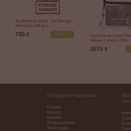
Трубочный табак "Из Погара"
Кентукки (40 гр.)
735
₽
КУПИТЬ
Трубочный табак Stan
Balkan Latakia 100гр.
2670
₽
Интернет-магазин
Ин
пок
Главная
Каталог
Ново
Корзина
Стат
Личный кабинет
Усло
Регистрация
Сало