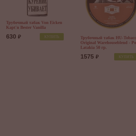
Трубочный табак Von Eicken
Kapt′n Bester Vanilla
630
₽
КУПИТЬ
Трубочный табак HU-Tobacc
Original Warehouseblend - Po
Latakia 50 гр.
1575
₽
КУПИТЬ