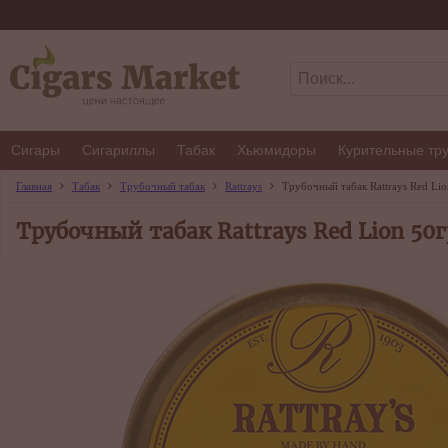
Сигары
Сигариллы
Табак
Хьюмидоры
Курительные тр
Главная
Табак
Трубочный табак
Rattrays
Трубочный табак Rattrays Red Lio
Трубочный табак Rattrays Red Lion 50г