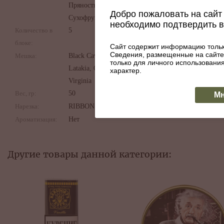
Пряность,
Добро пожаловать на сайт 
Сухофрукты
необходимо подтвердить 
Количество в
5
блоке:
Сайт содержит информацию тольк
Сведения, размещенные на сайте
Мешка:
Black Cavendish,
только для личного использован
Latakia, Oriental,
характер.
Virginia
Вес, гр:
50
Мн
Нарезка:
RIBBON CUT
Ароматизация:
Нет
Другие товары данной категории: